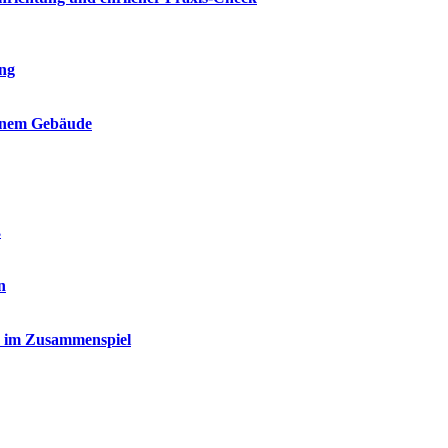
ung
einem Gebäude
ß
n
y im Zusammenspiel