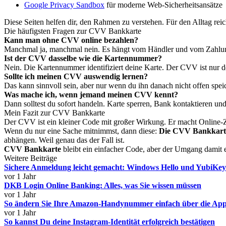
Google Privacy Sandbox
für moderne Web-Sicherheitsansätze
Diese Seiten helfen dir, den Rahmen zu verstehen. Für den Alltag reic
Die häufigsten Fragen zur CVV Bankkarte
Kann man ohne CVV online bezahlen?
Manchmal ja, manchmal nein. Es hängt vom Händler und vom Zahlungs
Ist der CVV dasselbe wie die Kartennummer?
Nein. Die Kartennummer identifiziert deine Karte. Der CVV ist nur d
Sollte ich meinen CVV auswendig lernen?
Das kann sinnvoll sein, aber nur wenn du ihn danach nicht offen spe
Was mache ich, wenn jemand meinen CVV kennt?
Dann solltest du sofort handeln. Karte sperren, Bank kontaktieren u
Mein Fazit zur CVV Bankkarte
Der CVV ist ein kleiner Code mit großer Wirkung. Er macht Online-Za
Wenn du nur eine Sache mitnimmst, dann diese:
Die CVV Bankkarte 
abhängen. Weil genau das der Fall ist.
CVV Bankkarte
bleibt ein einfacher Code, aber der Umgang damit e
Weitere Beiträge
Sichere Anmeldung leicht gemacht: Windows Hello und YubiKe
vor 1 Jahr
DKB Login Online Banking: Alles, was Sie wissen müssen
vor 1 Jahr
So ändern Sie Ihre Amazon-Handynummer einfach über die Ap
vor 1 Jahr
So kannst Du deine Instagram-Identität erfolgreich bestätigen