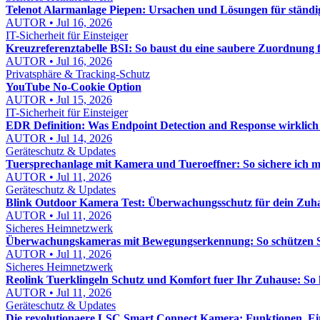
Telenot Alarmanlage Piepen: Ursachen und Lösungen für ständi
AUTOR • Jul 16, 2026
IT-Sicherheit für Einsteiger
Kreuzreferenztabelle BSI: So baust du eine saubere Zuordnung
AUTOR • Jul 16, 2026
Privatsphäre & Tracking-Schutz
YouTube No-Cookie Option
AUTOR • Jul 15, 2026
IT-Sicherheit für Einsteiger
EDR Definition: Was Endpoint Detection and Response wirklich 
AUTOR • Jul 14, 2026
Geräteschutz & Updates
Tuersprechanlage mit Kamera und Tueroeffner: So sichere ich 
AUTOR • Jul 11, 2026
Geräteschutz & Updates
Blink Outdoor Kamera Test: Überwachungsschutz für dein Zuhau
AUTOR • Jul 11, 2026
Sicheres Heimnetzwerk
Überwachungskameras mit Bewegungserkennung: So schützen Si
AUTOR • Jul 11, 2026
Sicheres Heimnetzwerk
Reolink Tuerklingeln Schutz und Komfort fuer Ihr Zuhause: So h
AUTOR • Jul 11, 2026
Geräteschutz & Updates
Die revolutionaere LSC Smart Connect Kamera: Funktionen, Ei