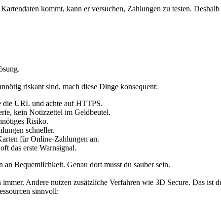
n Kartendaten kommt, kann er versuchen, Zahlungen zu testen. Deshal
lösung.
 unnötig riskant sind, mach diese Dinge konsequent:
 die URL und achte auf HTTPS.
rie, kein Notizzettel im Geldbeutel.
nnötiges Risiko.
hlungen schneller.
arten für Online-Zahlungen an.
ft das erste Warnsignal.
ern an Bequemlichkeit. Genau dort musst du sauber sein.
ihn immer. Andere nutzen zusätzliche Verfahren wie 3D Secure. Das ist
Ressourcen sinnvoll: