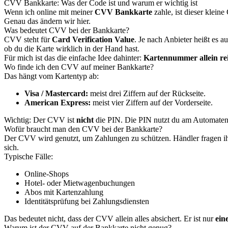
CVV Bankkarte: Was der Code ist und warum er wichtig ist
Wenn ich online mit meiner
CVV Bankkarte
zahle, ist dieser klein
Genau das ändern wir hier.
Was bedeutet CVV bei der Bankkarte?
CVV steht für
Card Verification Value
. Je nach Anbieter heißt es 
ob du die Karte wirklich in der Hand hast.
Für mich ist das die einfache Idee dahinter:
Kartennummer allein rei
Wo finde ich den CVV auf meiner Bankkarte?
Das hängt vom Kartentyp ab:
Visa / Mastercard:
meist drei Ziffern auf der Rückseite.
American Express:
meist vier Ziffern auf der Vorderseite.
Wichtig: Der CVV ist
nicht
die PIN. Die PIN nutzt du am Automaten 
Wofür braucht man den CVV bei der Bankkarte?
Der CVV wird genutzt, um Zahlungen zu schützen. Händler fragen ihn o
sich.
Typische Fälle:
Online-Shops
Hotel- oder Mietwagenbuchungen
Abos mit Kartenzahlung
Identitätsprüfung bei Zahlungsdiensten
Das bedeutet nicht, dass der CVV allein alles absichert. Er ist nur
ein
Warum ist der CVV auf der Bankkarte nicht genug?