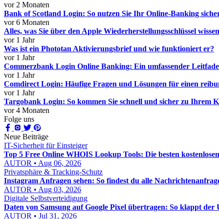
vor 2 Monaten
Bank of Scotland Login: So nutzen Sie Ihr Online-Banking sicher
vor 6 Monaten
Alles, was Sie über den Apple Wiederherstellungsschlüssel wisse
vor 1 Jahr
Was ist ein Phototan Aktivierungsbrief und wie funktioniert er?
vor 1 Jahr
Commerzbank Login Online Banking: Ein umfassender Leitfad
vor 1 Jahr
Comdirect Login: Häufige Fragen und Lösungen für einen reib
vor 1 Jahr
Targobank Login: So kommen Sie schnell und sicher zu Ihrem 
vor 4 Monaten
Folge uns
Neue Beiträge
IT-Sicherheit für Einsteiger
Top 5 Free Online WHOIS Lookup Tools: Die besten kostenlosen
AUTOR • Aug 06, 2026
Privatsphäre & Tracking-Schutz
Instagram Anfragen sehen: So findest du alle Nachrichtenanfrage
AUTOR • Aug 03, 2026
Digitale Selbstverteidigung
Daten von Samsung auf Google Pixel übertragen: So klappt der 
AUTOR • Jul 31, 2026