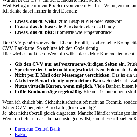
Weil Betrug nie nur ein Problem von einem Feld ist. Wenn jemand a
Ich denke dabei immer in drei Ebenen:
Etwas, das du weißt:
zum Beispiel PIN oder Passwort
Etwas, das du hast:
die Bankkarte oder das Handy
Etwas, das du bist:
Biometrie wie Fingerabdruck
Der CVV gehört zur zweiten Ebene. Er hilft, ist aber keine Komplett
CVV Bankkarte: So schütze ich den Code richtig
Hier wird es praktisch. Wenn du willst, dass deine Kartendaten nicht
Gib den CVV nur auf vertrauenswürdigen Seiten ein.
Prüfe
Speichere den Code nicht ungeschützt.
Kein Foto in der Gale
Nicht per E-Mail oder Messenger verschicken.
Das ist ein u
Aktiviere Benachrichtigungen deiner Bank.
So siehst du Za
Nutze virtuelle Karten, wenn möglich.
Viele Banken bieten K
Prüfe Kontoauszüge regelmäßig.
Kleine Testbuchungen sind o
Wenn ich ehrlich bin: Sicherheit scheitert oft nicht an Technik, sond
Ist der CVV bei jeder Bankkarte gleich wichtig?
Ja, aber nicht überall gleich eingesetzt. Manche Händler verlangen 
Wenn du tiefer in das Thema einsteigen willst, sind diese offiziellen 
European Central Bank
BaFin