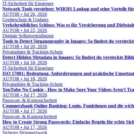
IT-Sicherheit für Einsteiger
Network Tools verstehen: WHOIS Lookup und seine Vorteile f
AUTOR • Jul 26, 2026
Geräteschutz & Updates
Verkehrsübliches Schloss: Was es für Versicherung und Diebstah
AUTOR • Jul 22, 2026
Digitale Selbstverteidigung
Tools to Detect Steganography in Images: So findest du versteckt
AUTOR • Jul 20, 2026
Privatsphäre & Tracking-Schutz
Detect Hidden Metadata in Images: So findest du versteckte Bild
AUTOR • Jul 18, 2026
IT-Sicherheit für Einsteiger
ISO 17001: Bedeutung, Anforderungen und praktische Umsetzu
AUTOR • Jul 18, 2026
Privatsphäre & Tracking-Schutz
YouTube No Cookie - How to Make Sure Your Videos Aren't Tr
AUTOR • Jul 17, 2026
Passwort- & Kontosicherheit
Commerzbank Online Banking: Login, Funktionen und die wichtig
AUTOR • Jul 17, 2026
Passwort- & Kontosicherheit
How to Create Strong Passwords: Einfache Regeln für echte Sich
AUTOR • Jul 17, 2026
Sicheres Heimnetzwerk