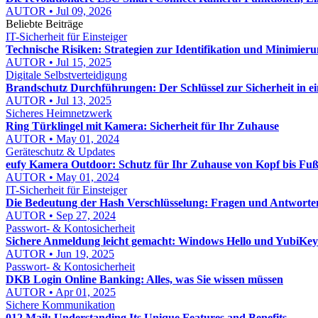
AUTOR • Jul 09, 2026
Beliebte Beiträge
IT-Sicherheit für Einsteiger
Technische Risiken: Strategien zur Identifikation und Minimier
AUTOR • Jul 15, 2025
Digitale Selbstverteidigung
Brandschutz Durchführungen: Der Schlüssel zur Sicherheit in 
AUTOR • Jul 13, 2025
Sicheres Heimnetzwerk
Ring Türklingel mit Kamera: Sicherheit für Ihr Zuhause
AUTOR • May 01, 2024
Geräteschutz & Updates
eufy Kamera Outdoor: Schutz für Ihr Zuhause von Kopf bis Fu
AUTOR • May 01, 2024
IT-Sicherheit für Einsteiger
Die Bedeutung der Hash Verschlüsselung: Fragen und Antworte
AUTOR • Sep 27, 2024
Passwort- & Kontosicherheit
Sichere Anmeldung leicht gemacht: Windows Hello und YubiKe
AUTOR • Jun 19, 2025
Passwort- & Kontosicherheit
DKB Login Online Banking: Alles, was Sie wissen müssen
AUTOR • Apr 01, 2025
Sichere Kommunikation
012 Mail: Understanding Its Unique Features and Benefits