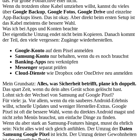
das. Für große Fotoarchive eher nicht.
Wenn du trotzdem ohne Kabel umziehen willst, kannst du vieles
über
Google Backup
,
Google Fotos
,
Google Drive
und einzelne
App-Backups lösen. Das ist okay. Aber direkt beim ersten Setup ist
das Kabel meistens die bessere Wahl.
Was ich bei Apps und Konten beachte
Der eigentliche Umzug endet nicht beim Kopieren. Danach kommt
der Teil, den viele vergessen: Zugänge wiederherstellen.
Google-Konto
auf dem Pixel anmelden
Samsung-Konto
nur behalten, wenn du es noch brauchst
Banking-Apps
neu verknüpfen
Messenger
separat prüfen
Cloud-Dienste
wie Dropbox oder OneDrive neu anmelden
Mein Grundsatz:
Alles, was Sicherheit betrifft, plane ich doppelt.
Das spart Zeit, wenn du dein altes Gerät schon gelöscht hast.
Lohnt sich der Wechsel von Samsung auf Google Pixel?
Für viele: ja. Vor allem, wenn du ein sauberes Android-Erlebnis
willst, schnelle Updates und weniger Hersteller-Extras. Google
Pixel ist oft die bessere Wahl, wenn du direktes Android magst und
nicht zehn Menüs brauchst, um einfache Dinge zu finden.
Wenn du aber stark an Samsung-Features hängst, musst du ehrlich
sein: Nicht alles wird sich gleich anfühlen. Der Umzug der
Daten
Samsung Google Pixel
ist leicht. Der Umzug deiner Gewohnheiten
ist der eigentliche Punkt.