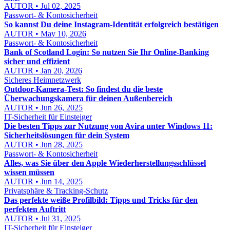
AUTOR • Jul 02, 2025
Passwort- & Kontosicherheit
So kannst Du deine Instagram-Identität erfolgreich bestätigen
AUTOR • May 10, 2026
Passwort- & Kontosicherheit
Bank of Scotland Login: So nutzen Sie Ihr Online-Banking
sicher und effizient
AUTOR • Jan 20, 2026
Sicheres Heimnetzwerk
Outdoor-Kamera-Test: So findest du die beste
Überwachungskamera für deinen Außenbereich
AUTOR • Jun 26, 2025
IT-Sicherheit für Einsteiger
Die besten Tipps zur Nutzung von Avira unter Windows 11:
Sicherheitslösungen für dein System
AUTOR • Jun 28, 2025
Passwort- & Kontosicherheit
Alles, was Sie über den Apple Wiederherstellungsschlüssel
wissen müssen
AUTOR • Jun 14, 2025
Privatsphäre & Tracking-Schutz
Das perfekte weiße Profilbild: Tipps und Tricks für den
perfekten Auftritt
AUTOR • Jul 31, 2025
IT-Sicherheit für Einsteiger