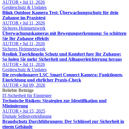
AUTOR • Jul 11, 2026
Geräteschutz & Updates
Blink Outdoor Kamera Test: Überwachungsschutz für dein
Zuhause im Praxistest
AUTOR • Jul 11, 2026
Sicheres Heimnetzwerk
Überwachungskameras mit Bewegungserkennung: So schützen
Sie Ihr Zuhause effektiv
AUTOR • Jul 11, 2026
Sicheres Heimnetzwerk
Reolink Tuerklingeln Schutz und Komfort fuer Ihr Zuhause:
So holen Sie mehr Sicherheit und Alltagserleichterung heraus
AUTOR • Jul 11, 2026
Geräteschutz & Updates
Die revolutionaere LSC Smart Connect Kamera: Funktionen,
Einrichtung und ehrlicher Praxis-Check
AUTOR • Jul 09, 2026
Beliebte Beiträge
IT-Sicherheit für Einsteiger
Technische Risiken: Strategien zur Identifikation und
Minimierung
AUTOR • Jul 15, 2025
Digitale Selbstverteidigung
Brandschutz Durchführungen: Der Schlüssel zur Sicherheit in
einem Gebäude