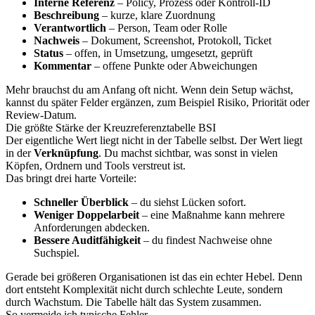
Interne Referenz
– Policy, Prozess oder Kontroll-ID
Beschreibung
– kurze, klare Zuordnung
Verantwortlich
– Person, Team oder Rolle
Nachweis
– Dokument, Screenshot, Protokoll, Ticket
Status
– offen, in Umsetzung, umgesetzt, geprüft
Kommentar
– offene Punkte oder Abweichungen
Mehr brauchst du am Anfang oft nicht. Wenn dein Setup wächst,
kannst du später Felder ergänzen, zum Beispiel Risiko, Priorität oder
Review-Datum.
Die größte Stärke der Kreuzreferenztabelle BSI
Der eigentliche Wert liegt nicht in der Tabelle selbst. Der Wert liegt
in der
Verknüpfung
. Du machst sichtbar, was sonst in vielen
Köpfen, Ordnern und Tools verstreut ist.
Das bringt drei harte Vorteile:
Schneller Überblick
– du siehst Lücken sofort.
Weniger Doppelarbeit
– eine Maßnahme kann mehrere
Anforderungen abdecken.
Bessere Auditfähigkeit
– du findest Nachweise ohne
Suchspiel.
Gerade bei größeren Organisationen ist das ein echter Hebel. Denn
dort entsteht Komplexität nicht durch schlechte Leute, sondern
durch Wachstum. Die Tabelle hält das System zusammen.
So vermeide ich typische Fehler