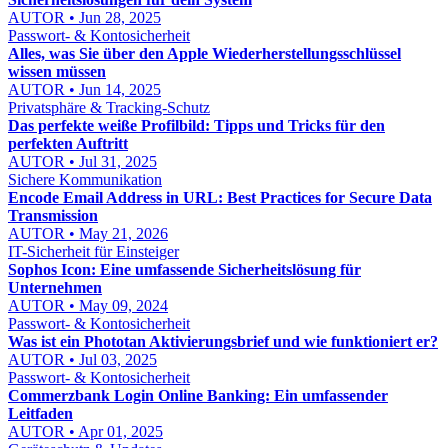
AUTOR • Jun 28, 2025
Passwort- & Kontosicherheit
Alles, was Sie über den Apple Wiederherstellungsschlüssel
wissen müssen
AUTOR • Jun 14, 2025
Privatsphäre & Tracking-Schutz
Das perfekte weiße Profilbild: Tipps und Tricks für den
perfekten Auftritt
AUTOR • Jul 31, 2025
Sichere Kommunikation
Encode Email Address in URL: Best Practices for Secure Data
Transmission
AUTOR • May 21, 2026
IT-Sicherheit für Einsteiger
Sophos Icon: Eine umfassende Sicherheitslösung für
Unternehmen
AUTOR • May 09, 2024
Passwort- & Kontosicherheit
Was ist ein Phototan Aktivierungsbrief und wie funktioniert er?
AUTOR • Jul 03, 2025
Passwort- & Kontosicherheit
Commerzbank Login Online Banking: Ein umfassender
Leitfaden
AUTOR • Apr 01, 2025