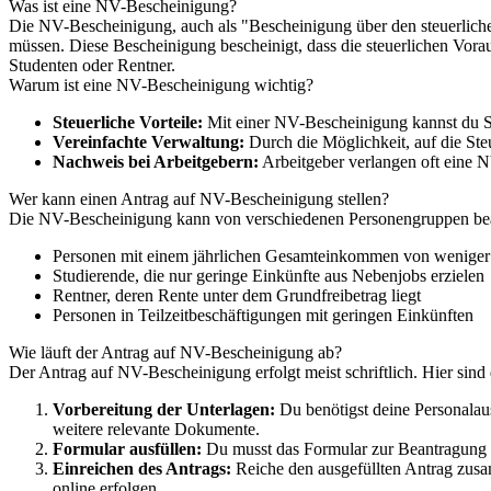
Was ist eine NV-Bescheinigung?
Die NV-Bescheinigung, auch als "Bescheinigung über den steuerlichen
müssen. Diese Bescheinigung bescheinigt, dass die steuerlichen Vora
Studenten oder Rentner.
Warum ist eine NV-Bescheinigung wichtig?
Steuerliche Vorteile:
Mit einer NV-Bescheinigung kannst du Ste
Vereinfachte Verwaltung:
Durch die Möglichkeit, auf die Ste
Nachweis bei Arbeitgebern:
Arbeitgeber verlangen oft eine N
Wer kann einen Antrag auf NV-Bescheinigung stellen?
Die NV-Bescheinigung kann von verschiedenen Personengruppen bea
Personen mit einem jährlichen Gesamteinkommen von weniger 
Studierende, die nur geringe Einkünfte aus Nebenjobs erzielen
Rentner, deren Rente unter dem Grundfreibetrag liegt
Personen in Teilzeitbeschäftigungen mit geringen Einkünften
Wie läuft der Antrag auf NV-Bescheinigung ab?
Der Antrag auf NV-Bescheinigung erfolgt meist schriftlich. Hier sind d
Vorbereitung der Unterlagen:
Du benötigst deine Personalau
weitere relevante Dokumente.
Formular ausfüllen:
Du musst das Formular zur Beantragung d
Einreichen des Antrags:
Reiche den ausgefüllten Antrag zusa
online erfolgen.