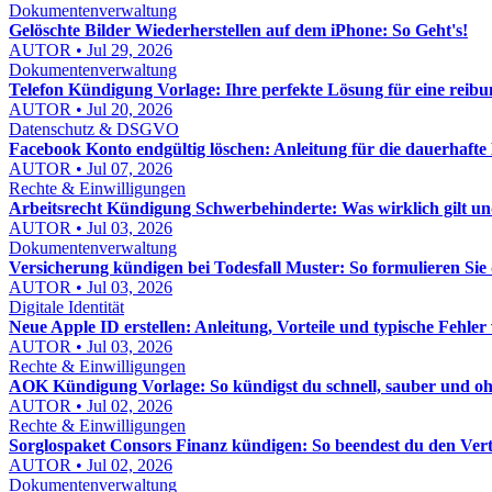
Dokumentenverwaltung
Gelöschte Bilder Wiederherstellen auf dem iPhone: So Geht's!
AUTOR • Jul 29, 2026
Dokumentenverwaltung
Telefon Kündigung Vorlage: Ihre perfekte Lösung für eine reib
AUTOR • Jul 20, 2026
Datenschutz & DSGVO
Facebook Konto endgültig löschen: Anleitung für die dauerhaf
AUTOR • Jul 07, 2026
Rechte & Einwilligungen
Arbeitsrecht Kündigung Schwerbehinderte: Was wirklich gilt un
AUTOR • Jul 03, 2026
Dokumentenverwaltung
Versicherung kündigen bei Todesfall Muster: So formulieren Sie 
AUTOR • Jul 03, 2026
Digitale Identität
Neue Apple ID erstellen: Anleitung, Vorteile und typische Fehle
AUTOR • Jul 03, 2026
Rechte & Einwilligungen
AOK Kündigung Vorlage: So kündigst du schnell, sauber und oh
AUTOR • Jul 02, 2026
Rechte & Einwilligungen
Sorglospaket Consors Finanz kündigen: So beendest du den Vert
AUTOR • Jul 02, 2026
Dokumentenverwaltung