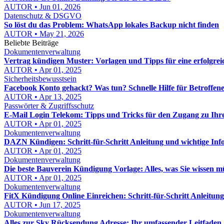
AUTOR • Jun 01, 2026
Datenschutz & DSGVO
So löst du das Problem: WhatsApp lokales Backup nicht finden
AUTOR • May 21, 2026
Beliebte Beiträge
Dokumentenverwaltung
Vertrag kündigen Muster: Vorlagen und Tipps für eine erfolgre
AUTOR • Apr 01, 2025
Sicherheitsbewusstsein
Facebook Konto gehackt? Was tun? Schnelle Hilfe für Betroffen
AUTOR • Apr 13, 2025
Passwörter & Zugriffsschutz
E-Mail Login Telekom: Tipps und Tricks für den Zugang zu Ih
AUTOR • Apr 01, 2025
Dokumentenverwaltung
DAZN Kündigen: Schritt-für-Schritt Anleitung und wichtige Inf
AUTOR • Apr 01, 2025
Dokumentenverwaltung
Die beste Bauverein Kündigung Vorlage: Alles, was Sie wissen m
AUTOR • Apr 01, 2025
Dokumentenverwaltung
FitX Kündigung Online Einreichen: Schritt-für-Schritt Anleitung
AUTOR • Jun 17, 2025
Dokumentenverwaltung
Alles zur Sky Rücksendung Adresse: Ihr umfassender Leitfaden