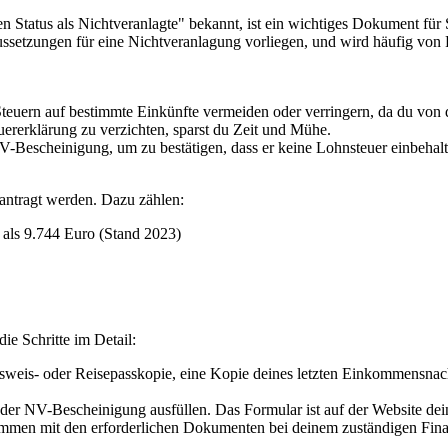
 Status als Nichtveranlagte" bekannt, ist ein wichtiges Dokument für 
ussetzungen für eine Nichtveranlagung vorliegen, und wird häufig von
uern auf bestimmte Einkünfte vermeiden oder verringern, da du von der
uererklärung zu verzichten, sparst du Zeit und Mühe.
V-Bescheinigung, um zu bestätigen, dass er keine Lohnsteuer einbehal
ntragt werden. Dazu zählen:
als 9.744 Euro (Stand 2023)
ie Schritte im Detail:
sweis- oder Reisepasskopie, eine Kopie deines letzten Einkommensnac
er NV-Bescheinigung ausfüllen. Das Formular ist auf der Website dei
mmen mit den erforderlichen Dokumenten bei deinem zuständigen Finanz