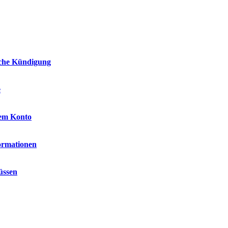
iche Kündigung
e
rem Konto
ormationen
üssen