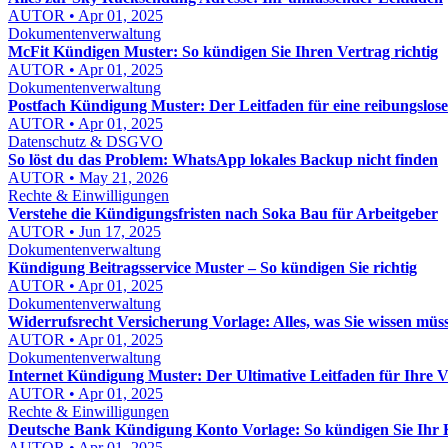
AUTOR • Apr 01, 2025
Dokumentenverwaltung
McFit Kündigen Muster: So kündigen Sie Ihren Vertrag richtig
AUTOR • Apr 01, 2025
Dokumentenverwaltung
Postfach Kündigung Muster: Der Leitfaden für eine reibungslos
AUTOR • Apr 01, 2025
Datenschutz & DSGVO
So löst du das Problem: WhatsApp lokales Backup nicht finden
AUTOR • May 21, 2026
Rechte & Einwilligungen
Verstehe die Kündigungsfristen nach Soka Bau für Arbeitgeber
AUTOR • Jun 17, 2025
Dokumentenverwaltung
Kündigung Beitragsservice Muster – So kündigen Sie richtig
AUTOR • Apr 01, 2025
Dokumentenverwaltung
Widerrufsrecht Versicherung Vorlage: Alles, was Sie wissen müs
AUTOR • Apr 01, 2025
Dokumentenverwaltung
Internet Kündigung Muster: Der Ultimative Leitfaden für Ihre 
AUTOR • Apr 01, 2025
Rechte & Einwilligungen
Deutsche Bank Kündigung Konto Vorlage: So kündigen Sie Ihr 
AUTOR • Apr 01, 2025