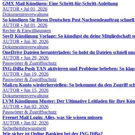
GMX Mail Kündigen: Eine Schritt-für-Schritt-Anleitung
AUTOR • Jul 01, 2026
Dokumentenverwaltung
So kündigen Sie Ihren Deutschen Post Nachsendeauftrag schnell
AUTOR • Jul 01, 2026
Rechte & Einwilligungen
SovD Kündigung Vorlage: So kündigst du deine Mitgliedschaft s
AUTOR • Jun 30, 2026
Dokumentenverwaltung
OneDrive Dateien herunterladen: So holst du Dateien schnell und
AUTOR • Jun 29, 2026
Passwörter & Zugriffsschutz
ING-DiBa Push TAN aktivieren und Probleme beheben: So klappt
AUTOR • Jun 19, 2026
Passwörter & Zugriffsschutz
Mail.ru Konto wiederherstellen: So bekommst du den Zugriff sch
AUTOR • Jun 15, 2026
Dokumentenverwaltung
LVM Kündigung Muster: Der Ultimative Leitfaden für Ihre Kü
AUTOR • Jun 02, 2026
Passwörter & Zugriffsschutz
Freenet Mail Login: Alles, was Sie wissen müssen
AUTOR • Jun 02, 2026
Sicherheitsbewusstsein
Wie sicher ist Online Banking bei der ING DiBa?