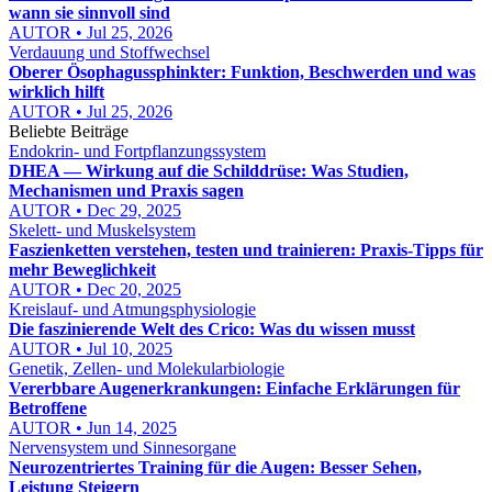
wann sie sinnvoll sind
AUTOR • Jul 25, 2026
Verdauung und Stoffwechsel
Oberer Ösophagussphinkter: Funktion, Beschwerden und was
wirklich hilft
AUTOR • Jul 25, 2026
Beliebte Beiträge
Endokrin- und Fortpflanzungssystem
DHEA — Wirkung auf die Schilddrüse: Was Studien,
Mechanismen und Praxis sagen
AUTOR • Dec 29, 2025
Skelett- und Muskelsystem
Faszienketten verstehen, testen und trainieren: Praxis‑Tipps für
mehr Beweglichkeit
AUTOR • Dec 20, 2025
Kreislauf- und Atmungsphysiologie
Die faszinierende Welt des Crico: Was du wissen musst
AUTOR • Jul 10, 2025
Genetik, Zellen- und Molekularbiologie
Vererbbare Augenerkrankungen: Einfache Erklärungen für
Betroffene
AUTOR • Jun 14, 2025
Nervensystem und Sinnesorgane
Neurozentriertes Training für die Augen: Besser Sehen,
Leistung Steigern