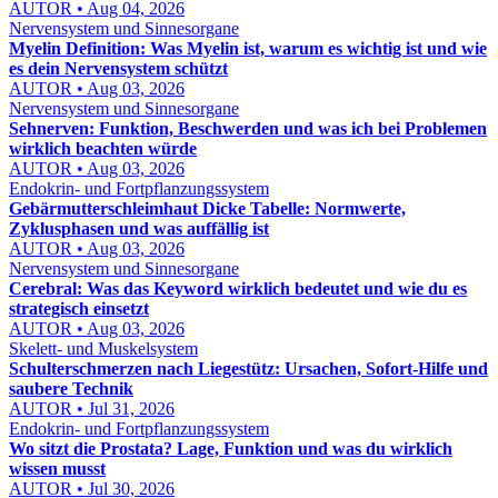
AUTOR • Aug 04, 2026
Nervensystem und Sinnesorgane
Myelin Definition: Was Myelin ist, warum es wichtig ist und wie
es dein Nervensystem schützt
AUTOR • Aug 03, 2026
Nervensystem und Sinnesorgane
Sehnerven: Funktion, Beschwerden und was ich bei Problemen
wirklich beachten würde
AUTOR • Aug 03, 2026
Endokrin- und Fortpflanzungssystem
Gebärmutterschleimhaut Dicke Tabelle: Normwerte,
Zyklusphasen und was auffällig ist
AUTOR • Aug 03, 2026
Nervensystem und Sinnesorgane
Cerebral: Was das Keyword wirklich bedeutet und wie du es
strategisch einsetzt
AUTOR • Aug 03, 2026
Skelett- und Muskelsystem
Schulterschmerzen nach Liegestütz: Ursachen, Sofort-Hilfe und
saubere Technik
AUTOR • Jul 31, 2026
Endokrin- und Fortpflanzungssystem
Wo sitzt die Prostata? Lage, Funktion und was du wirklich
wissen musst
AUTOR • Jul 30, 2026