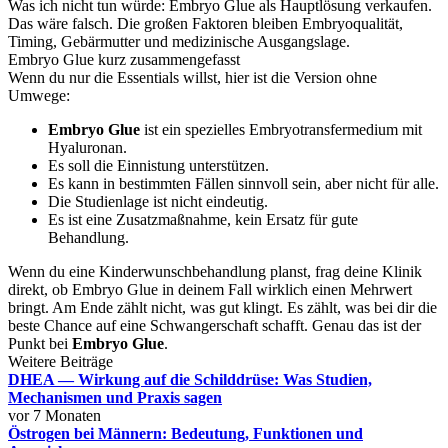
Was ich nicht tun würde: Embryo Glue als Hauptlösung verkaufen.
Das wäre falsch. Die großen Faktoren bleiben Embryoqualität,
Timing, Gebärmutter und medizinische Ausgangslage.
Embryo Glue kurz zusammengefasst
Wenn du nur die Essentials willst, hier ist die Version ohne
Umwege:
Embryo Glue
ist ein spezielles Embryotransfermedium mit
Hyaluronan.
Es soll die Einnistung unterstützen.
Es kann in bestimmten Fällen sinnvoll sein, aber nicht für alle.
Die Studienlage ist nicht eindeutig.
Es ist eine Zusatzmaßnahme, kein Ersatz für gute
Behandlung.
Wenn du eine Kinderwunschbehandlung planst, frag deine Klinik
direkt, ob Embryo Glue in deinem Fall wirklich einen Mehrwert
bringt. Am Ende zählt nicht, was gut klingt. Es zählt, was bei dir die
beste Chance auf eine Schwangerschaft schafft. Genau das ist der
Punkt bei
Embryo Glue
.
Weitere Beiträge
DHEA — Wirkung auf die Schilddrüse: Was Studien,
Mechanismen und Praxis sagen
vor 7 Monaten
Östrogen bei Männern: Bedeutung, Funktionen und