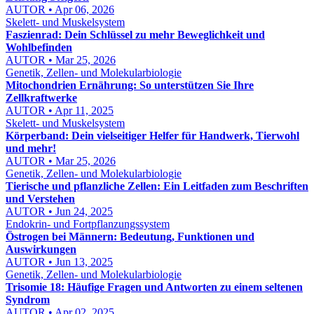
AUTOR • Apr 06, 2026
Skelett- und Muskelsystem
Faszienrad: Dein Schlüssel zu mehr Beweglichkeit und
Wohlbefinden
AUTOR • Mar 25, 2026
Genetik, Zellen- und Molekularbiologie
Mitochondrien Ernährung: So unterstützen Sie Ihre
Zellkraftwerke
AUTOR • Apr 11, 2025
Skelett- und Muskelsystem
Körperband: Dein vielseitiger Helfer für Handwerk, Tierwohl
und mehr!
AUTOR • Mar 25, 2026
Genetik, Zellen- und Molekularbiologie
Tierische und pflanzliche Zellen: Ein Leitfaden zum Beschriften
und Verstehen
AUTOR • Jun 24, 2025
Endokrin- und Fortpflanzungssystem
Östrogen bei Männern: Bedeutung, Funktionen und
Auswirkungen
AUTOR • Jun 13, 2025
Genetik, Zellen- und Molekularbiologie
Trisomie 18: Häufige Fragen und Antworten zu einem seltenen
Syndrom
AUTOR • Apr 02, 2025