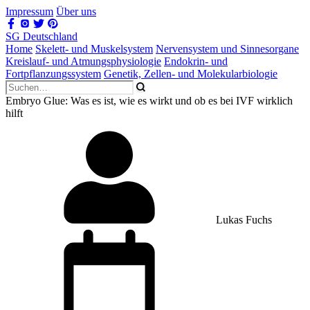
Impressum
Über uns
SG Deutschland
Home
Skelett- und Muskelsystem
Nervensystem und Sinnesorgane
Kreislauf- und Atmungsphysiologie
Endokrin- und
Fortpflanzungssystem
Genetik, Zellen- und Molekularbiologie
Embryo Glue: Was es ist, wie es wirkt und ob es bei IVF wirklich
hilft
Lukas Fuchs