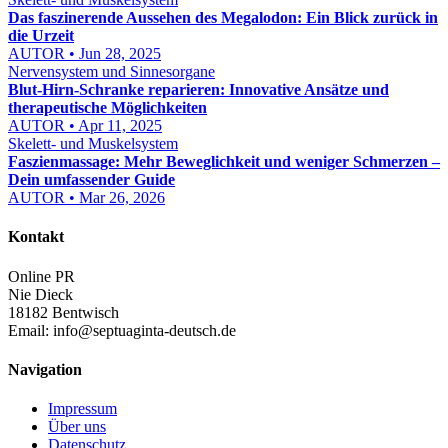
Das faszinerende Aussehen des Megalodon: Ein Blick zurück in
die Urzeit
AUTOR • Jun 28, 2025
Nervensystem und Sinnesorgane
Blut-Hirn-Schranke reparieren: Innovative Ansätze und
therapeutische Möglichkeiten
AUTOR • Apr 11, 2025
Skelett- und Muskelsystem
Faszienmassage: Mehr Beweglichkeit und weniger Schmerzen –
Dein umfassender Guide
AUTOR • Mar 26, 2026
Kontakt
Online PR
Nie Dieck
18182 Bentwisch
Email:
info@septuaginta-deutsch.de
Navigation
Impressum
Über uns
Datenschutz