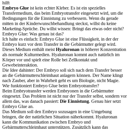
hilft
Embryo Glue
ist kein echter Kleber. Es ist ein spezielles
Transfermedium, das beim Embryotransfer eingesetzt wird, um die
Bedingungen für die Einnistung zu verbessern. Wenn du gerade
mitten in der Kinderwunschbehandlung steckst, willst du keine
Marketing-Sprüche. Du willst wissen: Bringt das etwas oder nicht?
Embryo Glue: Was genau ist das?
Ich halte es einfach: Embryo Glue ist eine Flüssigkeit, in der der
Embryo kurz vor dem Transfer in die Gebärmutter gelegt wird.
Dieses Medium enthält meist
Hyaluronan
in höherer Konzentration
als normale Kulturmedien. Hyaluronan kommt auch natürlich im
Körper vor und spielt eine Rolle bei Zellkontakt und
Gewebeinteraktion.
Die Idee dahinter: Der Embryo soll sich nach dem Transfer besser
an die Gebärmutterschleimhaut anlagern können. Der Name klingt
nach Zauber, aber in Wahrheit geht es um Biologie, nicht Magie.
Wie funktioniert Embryo Glue beim Embryotransfer?
Beim Embryotransfer werden Embryonen in die Gebärmutter
eingesetzt. Das Problem ist nicht nur der Transfer selbst, sondern vor
allem das, was danach passiert:
Die Einnistung
. Genau hier setzt
Embryo Glue an.
Das Medium soll den Embryo sozusagen in eine Umgebung
bringen, die der natürlichen Situation näherkommt. Hyaluronan
kann die Kommunikation zwischen Embryo und
Gebärmutterschleimhaut unterstützen. Zusätzlich kann das