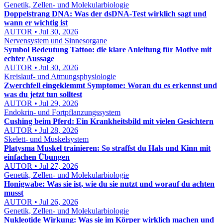
Genetik, Zellen- und Molekularbiologie
Doppelstrang DNA: Was der dsDNA-Test wirklich sagt und
wann er wichtig ist
AUTOR • Jul 30, 2026
Nervensystem und Sinnesorgane
Symbol Bedeutung Tattoo: die klare Anleitung für Motive mit
echter Aussage
AUTOR • Jul 30, 2026
Kreislauf- und Atmungsphysiologie
Zwerchfell eingeklemmt Symptome: Woran du es erkennst und
was du jetzt tun solltest
AUTOR • Jul 29, 2026
Endokrin- und Fortpflanzungssystem
Cushing beim Pferd: Ein Krankheitsbild mit vielen Gesichtern
AUTOR • Jul 28, 2026
Skelett- und Muskelsystem
Platysma Muskel trainieren: So straffst du Hals und Kinn mit
einfachen Übungen
AUTOR • Jul 27, 2026
Genetik, Zellen- und Molekularbiologie
Honigwabe: Was sie ist, wie du sie nutzt und worauf du achten
musst
AUTOR • Jul 26, 2026
Genetik, Zellen- und Molekularbiologie
Nukleotide Wirkung: Was sie im Körper wirklich machen und