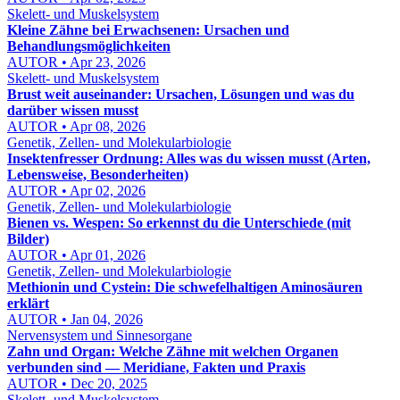
Skelett- und Muskelsystem
Kleine Zähne bei Erwachsenen: Ursachen und
Behandlungsmöglichkeiten
AUTOR • Apr 23, 2026
Skelett- und Muskelsystem
Brust weit auseinander: Ursachen, Lösungen und was du
darüber wissen musst
AUTOR • Apr 08, 2026
Genetik, Zellen- und Molekularbiologie
Insektenfresser Ordnung: Alles was du wissen musst (Arten,
Lebensweise, Besonderheiten)
AUTOR • Apr 02, 2026
Genetik, Zellen- und Molekularbiologie
Bienen vs. Wespen: So erkennst du die Unterschiede (mit
Bilder)
AUTOR • Apr 01, 2026
Genetik, Zellen- und Molekularbiologie
Methionin und Cystein: Die schwefelhaltigen Aminosäuren
erklärt
AUTOR • Jan 04, 2026
Nervensystem und Sinnesorgane
Zahn und Organ: Welche Zähne mit welchen Organen
verbunden sind — Meridiane, Fakten und Praxis
AUTOR • Dec 20, 2025
Skelett- und Muskelsystem