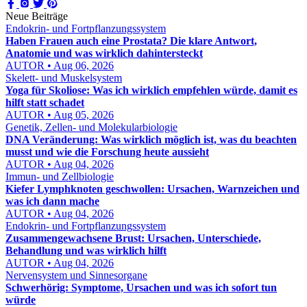
Neue Beiträge
Endokrin- und Fortpflanzungssystem
Haben Frauen auch eine Prostata? Die klare Antwort,
Anatomie und was wirklich dahintersteckt
AUTOR • Aug 06, 2026
Skelett- und Muskelsystem
Yoga für Skoliose: Was ich wirklich empfehlen würde, damit es
hilft statt schadet
AUTOR • Aug 05, 2026
Genetik, Zellen- und Molekularbiologie
DNA Veränderung: Was wirklich möglich ist, was du beachten
musst und wie die Forschung heute aussieht
AUTOR • Aug 04, 2026
Immun- und Zellbiologie
Kiefer Lymphknoten geschwollen: Ursachen, Warnzeichen und
was ich dann mache
AUTOR • Aug 04, 2026
Endokrin- und Fortpflanzungssystem
Zusammengewachsene Brust: Ursachen, Unterschiede,
Behandlung und was wirklich hilft
AUTOR • Aug 04, 2026
Nervensystem und Sinnesorgane
Schwerhörig: Symptome, Ursachen und was ich sofort tun
würde