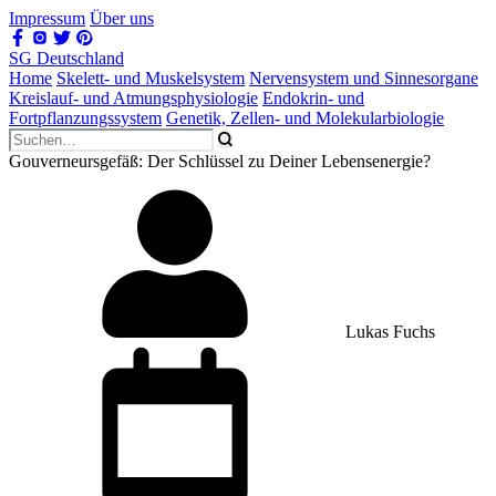
Impressum
Über uns
SG Deutschland
Home
Skelett- und Muskelsystem
Nervensystem und Sinnesorgane
Kreislauf- und Atmungsphysiologie
Endokrin- und
Fortpflanzungssystem
Genetik, Zellen- und Molekularbiologie
Gouverneursgefäß: Der Schlüssel zu Deiner Lebensenergie?
Lukas Fuchs