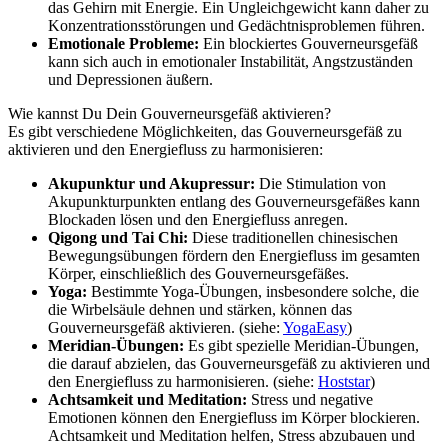
das Gehirn mit Energie. Ein Ungleichgewicht kann daher zu
Konzentrationsstörungen und Gedächtnisproblemen führen.
Emotionale Probleme:
Ein blockiertes Gouverneursgefäß
kann sich auch in emotionaler Instabilität, Angstzuständen
und Depressionen äußern.
Wie kannst Du Dein Gouverneursgefäß aktivieren?
Es gibt verschiedene Möglichkeiten, das Gouverneursgefäß zu
aktivieren und den Energiefluss zu harmonisieren:
Akupunktur und Akupressur:
Die Stimulation von
Akupunkturpunkten entlang des Gouverneursgefäßes kann
Blockaden lösen und den Energiefluss anregen.
Qigong und Tai Chi:
Diese traditionellen chinesischen
Bewegungsübungen fördern den Energiefluss im gesamten
Körper, einschließlich des Gouverneursgefäßes.
Yoga:
Bestimmte Yoga-Übungen, insbesondere solche, die
die Wirbelsäule dehnen und stärken, können das
Gouverneursgefäß aktivieren. (siehe:
YogaEasy
)
Meridian-Übungen:
Es gibt spezielle Meridian-Übungen,
die darauf abzielen, das Gouverneursgefäß zu aktivieren und
den Energiefluss zu harmonisieren. (siehe:
Hoststar
)
Achtsamkeit und Meditation:
Stress und negative
Emotionen können den Energiefluss im Körper blockieren.
Achtsamkeit und Meditation helfen, Stress abzubauen und