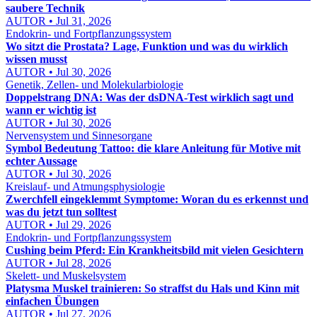
saubere Technik
AUTOR • Jul 31, 2026
Endokrin- und Fortpflanzungssystem
Wo sitzt die Prostata? Lage, Funktion und was du wirklich
wissen musst
AUTOR • Jul 30, 2026
Genetik, Zellen- und Molekularbiologie
Doppelstrang DNA: Was der dsDNA-Test wirklich sagt und
wann er wichtig ist
AUTOR • Jul 30, 2026
Nervensystem und Sinnesorgane
Symbol Bedeutung Tattoo: die klare Anleitung für Motive mit
echter Aussage
AUTOR • Jul 30, 2026
Kreislauf- und Atmungsphysiologie
Zwerchfell eingeklemmt Symptome: Woran du es erkennst und
was du jetzt tun solltest
AUTOR • Jul 29, 2026
Endokrin- und Fortpflanzungssystem
Cushing beim Pferd: Ein Krankheitsbild mit vielen Gesichtern
AUTOR • Jul 28, 2026
Skelett- und Muskelsystem
Platysma Muskel trainieren: So straffst du Hals und Kinn mit
einfachen Übungen
AUTOR • Jul 27, 2026