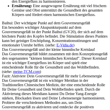
den Energiefluss zu harmonisieren.
Ernährung:
Eine ausgewogene Ernährung mit viel frischem
Gemüse und Obst unterstützt die Gesundheit des gesamten
Körpers und fördert einen harmonischen Energiefluss.
Baihui: Der wichtigste Punkt auf dem Gouverneursgefäß
Ein besonders wichtiger Akupunkturpunkt auf dem
Gouverneursgefäß ist der Punkt Baihui (GV20), der sich auf dem
höchsten Punkt des Kopfes befindet. Die Stimulation dieses Punktes
kann bei geistiger Erschöpfung, Konzentrationsstörungen und
emotionaler Unruhe helfen. (siehe:
E-Vidia.de
)
Das Gouverneursgefäß und der kleine himmlische Kreislauf
Das Gouverneursgefäß bildet zusammen mit dem Konzeptionsgefäß
den sogenannten "kleinen himmlischen Kreislauf". Dieser Kreislauf
ist ein wichtiger Energiefluss im Körper und spielt eine
entscheidende Rolle für die Gesundheit und das Wohlbefinden.
(siehe:
meine-TCM.com
)
Fazit: Aktiviere Dein Gouverneursgefäß für mehr Lebensenergie
Das Gouverneursgefäß ist ein wichtiger Meridian in der
Traditionellen Chinesischen Medizin, der eine entscheidende Rolle
für Deine Gesundheit und Dein Wohlbefinden spielt. Durch die
Aktivierung dieses Meridians kannst Du Deine Yang-Energie
stärken, Blockaden lösen und Deine Lebensenergie harmonisieren.
Probiere die verschiedenen Methoden aus, um Dein
Gouverneursgefäß zu aktivieren und entdecke die positiven