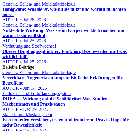
Genetik, Zellen- und Molekularbiologie
Honigwabe: Was sie ist, wie du sie nutzt und worauf du achten
musst
AUTOR • Jul 26, 2026
Genetik, Zellen- und Molekularbiologie
Nukleotide Wirkung: Was sie im Körper wirklich machen und
wann sie sinnvoll sind
AUTOR • Jul 25, 2026
Verdauung und Stoffwechsel
Oberer Ösophagussphinkter: Funktion, Beschwerden und was
wirklich hilft
AUTOR • Jul 25, 2026
Beliebte Beiträge
Genetik, Zellen- und Molekularbiologie
Vererbbare Augenerkrankungen: Einfache Erklärungen für
Betroffene
AUTOR • Jun 14, 2025
Endokrin- und Fortpflanzungssystem
DHEA — Wirkung auf die Schilddrüse: Was Studien,
Mechanismen und Praxis sagen
AUTOR • Dec 29, 2025
Skelett- und Muskelsystem
Faszienketten verstehen, testen und trainieren: Praxis‑Tipps für
mehr Beweglichkeit
AUTOR • Dec 20, 2025