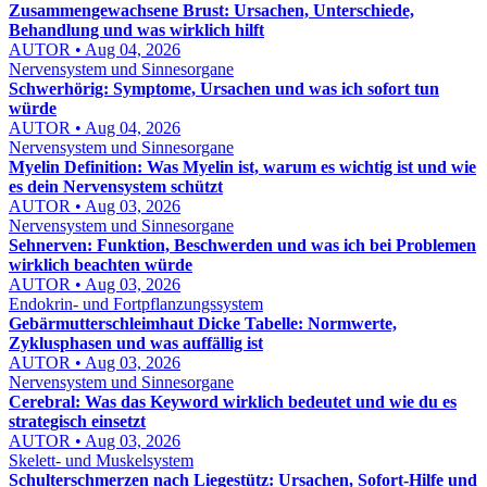
Zusammengewachsene Brust: Ursachen, Unterschiede,
Behandlung und was wirklich hilft
AUTOR • Aug 04, 2026
Nervensystem und Sinnesorgane
Schwerhörig: Symptome, Ursachen und was ich sofort tun
würde
AUTOR • Aug 04, 2026
Nervensystem und Sinnesorgane
Myelin Definition: Was Myelin ist, warum es wichtig ist und wie
es dein Nervensystem schützt
AUTOR • Aug 03, 2026
Nervensystem und Sinnesorgane
Sehnerven: Funktion, Beschwerden und was ich bei Problemen
wirklich beachten würde
AUTOR • Aug 03, 2026
Endokrin- und Fortpflanzungssystem
Gebärmutterschleimhaut Dicke Tabelle: Normwerte,
Zyklusphasen und was auffällig ist
AUTOR • Aug 03, 2026
Nervensystem und Sinnesorgane
Cerebral: Was das Keyword wirklich bedeutet und wie du es
strategisch einsetzt
AUTOR • Aug 03, 2026
Skelett- und Muskelsystem
Schulterschmerzen nach Liegestütz: Ursachen, Sofort-Hilfe und