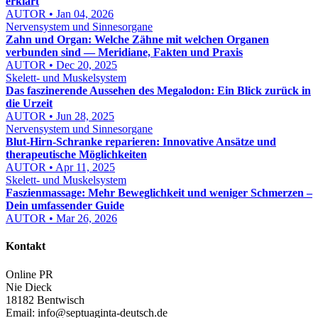
erklärt
AUTOR • Jan 04, 2026
Nervensystem und Sinnesorgane
Zahn und Organ: Welche Zähne mit welchen Organen
verbunden sind — Meridiane, Fakten und Praxis
AUTOR • Dec 20, 2025
Skelett- und Muskelsystem
Das faszinerende Aussehen des Megalodon: Ein Blick zurück in
die Urzeit
AUTOR • Jun 28, 2025
Nervensystem und Sinnesorgane
Blut-Hirn-Schranke reparieren: Innovative Ansätze und
therapeutische Möglichkeiten
AUTOR • Apr 11, 2025
Skelett- und Muskelsystem
Faszienmassage: Mehr Beweglichkeit und weniger Schmerzen –
Dein umfassender Guide
AUTOR • Mar 26, 2026
Kontakt
Online PR
Nie Dieck
18182 Bentwisch
Email:
info@septuaginta-deutsch.de