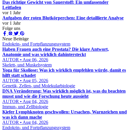
Das richtige Gewicht von Sauerstoff: Ein umfassender
Leitfaden
vor 1 Jahr
Aufgaben der roten Blutkörperchen: Eine detaillierte Analyse
vor 1 Jahr
Folge uns
Neue Beiträge
Endokrin- und Fortpflanzungssystem
Haben Frauen auch eine Prostata? Die klare Antwort,
Anatomie und was wirklich dahintersteckt
AUTOR • Aug 06, 2026
Skelett- und Muskelsystem
Yoga für Skoliose: Was ich wirklich empfehlen würde, damit es
hilft statt schadet
AUTOR • Aug 05, 2026
Genetik, Zellen- und Molekularbiologie
DNA Veränderung: Was wirklich möglich ist, was du beachten
musst und wie die Forschung heute aussieht
AUTOR • Aug 04, 2026
Immun- und Zellbiologie
Kiefer Lymphknoten geschwollen: Ursachen, Warnzeichen und
was ich dann mache
AUTOR • Aug 04, 2026
Endokrin- und Fortpflanzungssystem