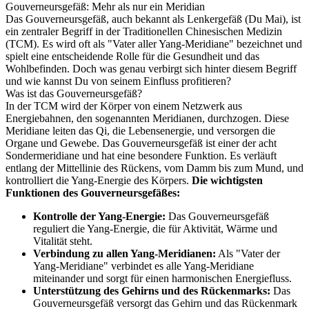
Gouverneursgefäß: Mehr als nur ein Meridian
Das Gouverneursgefäß, auch bekannt als Lenkergefäß (Du Mai), ist
ein zentraler Begriff in der Traditionellen Chinesischen Medizin
(TCM). Es wird oft als "Vater aller Yang-Meridiane" bezeichnet und
spielt eine entscheidende Rolle für die Gesundheit und das
Wohlbefinden. Doch was genau verbirgt sich hinter diesem Begriff
und wie kannst Du von seinem Einfluss profitieren?
Was ist das Gouverneursgefäß?
In der TCM wird der Körper von einem Netzwerk aus
Energiebahnen, den sogenannten Meridianen, durchzogen. Diese
Meridiane leiten das Qi, die Lebensenergie, und versorgen die
Organe und Gewebe. Das Gouverneursgefäß ist einer der acht
Sondermeridiane und hat eine besondere Funktion. Es verläuft
entlang der Mittellinie des Rückens, vom Damm bis zum Mund, und
kontrolliert die Yang-Energie des Körpers.
Die wichtigsten
Funktionen des Gouverneursgefäßes:
Kontrolle der Yang-Energie:
Das Gouverneursgefäß
reguliert die Yang-Energie, die für Aktivität, Wärme und
Vitalität steht.
Verbindung zu allen Yang-Meridianen:
Als "Vater der
Yang-Meridiane" verbindet es alle Yang-Meridiane
miteinander und sorgt für einen harmonischen Energiefluss.
Unterstützung des Gehirns und des Rückenmarks:
Das
Gouverneursgefäß versorgt das Gehirn und das Rückenmark