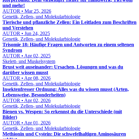
und mehr!
AUTOR • Mar 25, 2026
Genetik, Zellen- und Molekularbiologie
Tierische und pflanzliche Zellen: Ein Leitfaden zum Beschriften
und Verstehen
AUTOR • Jun 24, 2025
Genetik, Zellen- und Molekularbiologie
Trisomie 18: Häufige Fragen und Antworten zu einem seltenen
Syndrom
AUTOR • Apr 02, 2025
Skelett- und Muskelsystem
Brust weit auseinander: Ursachen, Lösungen und was du
darüber wissen musst
AUTOR • Apr 08, 2026
Genetik, Zellen- und Molekularbiologie
Insektenfresser Ordnung: Alles was du wissen musst (Arten,
Lebensweise, Besonderheiten)
AUTOR • Apr 02, 2026
Genetik, Zellen- und Molekularbiologie
Bienen vs. Wespen: So erkennst du die Unterschiede (mit
Bilder)
AUTOR • Apr 01, 2026
Genetik, Zellen- und Molekularbiologie
Methionin und Cystein: Die schwefelhaltigen Aminosäuren