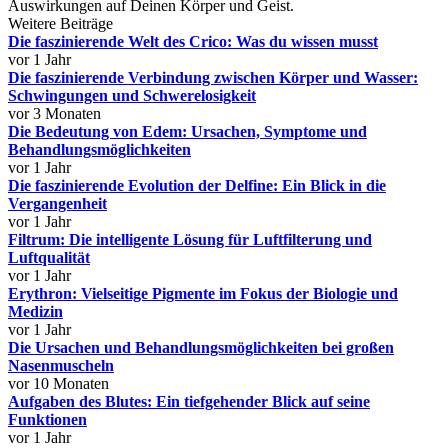
Auswirkungen auf Deinen Körper und Geist.
Weitere Beiträge
Die faszinierende Welt des Crico: Was du wissen musst
vor 1 Jahr
Die faszinierende Verbindung zwischen Körper und Wasser:
Schwingungen und Schwerelosigkeit
vor 3 Monaten
Die Bedeutung von Edem: Ursachen, Symptome und
Behandlungsmöglichkeiten
vor 1 Jahr
Die faszinierende Evolution der Delfine: Ein Blick in die
Vergangenheit
vor 1 Jahr
Filtrum: Die intelligente Lösung für Luftfilterung und
Luftqualität
vor 1 Jahr
Erythron: Vielseitige Pigmente im Fokus der Biologie und
Medizin
vor 1 Jahr
Die Ursachen und Behandlungsmöglichkeiten bei großen
Nasenmuscheln
vor 10 Monaten
Aufgaben des Blutes: Ein tiefgehender Blick auf seine
Funktionen
vor 1 Jahr