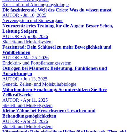
Kreislauf- und Atmungsphysiologie
Die faszinierende Welt des Crico: Was du wissen musst
AUTOR • Jul 10, 2025
Nervensystem und Sinnesorgane
Neurozentriertes Training für die Augen: Besser Sehen,
Leistung Steigern
AUTOR • Apr 06, 2026
Skelett- und Muskelsystem
Faszienrad: Dein Schlüssel zu mehr Beweglichkeit und
Wohlbefinden
AUTOR • Mar 25, 2026
Endokrin- und Fortpflanzungssystem
Östrogen bei Männern: Bedeutung, Funktionen und
Auswirkungen
AUTOR • Jun 13, 2025
Genetik, Zellen- und Molekularbiologie
Mitochondrien Ernährung: So unterstützen Sie Ihre
Zellkraftwerke
AUTOR • Apr 11, 2025
Skelett- und Muskelsystem
Kleine Zähne bei Erwachsenen: Ursachen und
Behandlungsmöglichkeiten
AUTOR • Apr 23, 2026
Skelett- und Muskelsystem
Körperband: Dein vielseitiger Helfer für Handwerk, Tierwohl