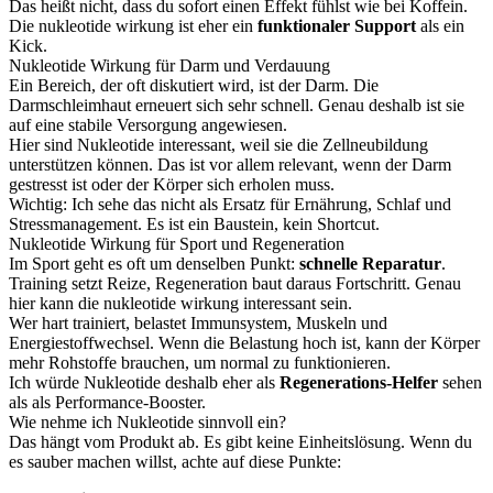
Das heißt nicht, dass du sofort einen Effekt fühlst wie bei Koffein.
Die nukleotide wirkung ist eher ein
funktionaler Support
als ein
Kick.
Nukleotide Wirkung für Darm und Verdauung
Ein Bereich, der oft diskutiert wird, ist der Darm. Die
Darmschleimhaut erneuert sich sehr schnell. Genau deshalb ist sie
auf eine stabile Versorgung angewiesen.
Hier sind Nukleotide interessant, weil sie die Zellneubildung
unterstützen können. Das ist vor allem relevant, wenn der Darm
gestresst ist oder der Körper sich erholen muss.
Wichtig: Ich sehe das nicht als Ersatz für Ernährung, Schlaf und
Stressmanagement. Es ist ein Baustein, kein Shortcut.
Nukleotide Wirkung für Sport und Regeneration
Im Sport geht es oft um denselben Punkt:
schnelle Reparatur
.
Training setzt Reize, Regeneration baut daraus Fortschritt. Genau
hier kann die nukleotide wirkung interessant sein.
Wer hart trainiert, belastet Immunsystem, Muskeln und
Energiestoffwechsel. Wenn die Belastung hoch ist, kann der Körper
mehr Rohstoffe brauchen, um normal zu funktionieren.
Ich würde Nukleotide deshalb eher als
Regenerations-Helfer
sehen
als als Performance-Booster.
Wie nehme ich Nukleotide sinnvoll ein?
Das hängt vom Produkt ab. Es gibt keine Einheitslösung. Wenn du
es sauber machen willst, achte auf diese Punkte: