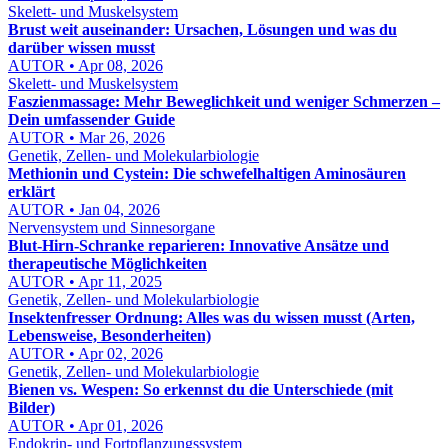
Skelett- und Muskelsystem
Brust weit auseinander: Ursachen, Lösungen und was du
darüber wissen musst
AUTOR • Apr 08, 2026
Skelett- und Muskelsystem
Faszienmassage: Mehr Beweglichkeit und weniger Schmerzen –
Dein umfassender Guide
AUTOR • Mar 26, 2026
Genetik, Zellen- und Molekularbiologie
Methionin und Cystein: Die schwefelhaltigen Aminosäuren
erklärt
AUTOR • Jan 04, 2026
Nervensystem und Sinnesorgane
Blut-Hirn-Schranke reparieren: Innovative Ansätze und
therapeutische Möglichkeiten
AUTOR • Apr 11, 2025
Genetik, Zellen- und Molekularbiologie
Insektenfresser Ordnung: Alles was du wissen musst (Arten,
Lebensweise, Besonderheiten)
AUTOR • Apr 02, 2026
Genetik, Zellen- und Molekularbiologie
Bienen vs. Wespen: So erkennst du die Unterschiede (mit
Bilder)
AUTOR • Apr 01, 2026
Endokrin- und Fortpflanzungssystem