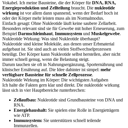
Vokabel. Ich meine Bausteine, die der Körper für
DNA, RNA,
Energieproduktion und Zellteilung
braucht. Die
nukleotide
wirkung
ist vor allem dann spannend, wenn der Bedarf hoch ist
oder der Körper mehr leisten muss als im Normalmodus.
Einfach gesagt: Ohne Nukleotide läuft keine saubere Zellarbeit.
Besonders relevant sind sie für Gewebe mit hoher Erneuerung, zum
Beispiel
Darmschleimhaut
,
Immunsystem
und
Muskelgewebe
.
Nukleotide Wirkung: Was sind Nukleotide überhaupt?
Nukleotide sind kleine Moleküle, aus denen unser Erbmaterial
aufgebaut ist. Sie sind auch an vielen Stoffwechselprozessen
beteiligt. Der Körper kann Nukleotide selbst herstellen, aber nicht
immer schnell genug, wenn die Belastung steigt.
Darum tauchen sie oft in Nahrungsergänzung, Sporternährung und
klinischer Ernährung auf. Die Idee dahinter ist simpel:
mehr
verfügbare Bausteine für schnelle Zellprozesse
.
Nukleotide Wirkung im Körper: Die wichtigsten Aufgaben
Ich halte die Fakten gern klar und direkt. Die nukleotide wirkung
lässt sich in vier Hauptbereiche runterbrechen:
Zellaufbau:
Nukleotide sind Grundbausteine von DNA und
RNA.
Energiehaushalt:
Sie spielen eine Rolle in Energieträgern
wie ATP.
Immunsystem:
Sie unterstützen schnell teilende
Immunzellen.