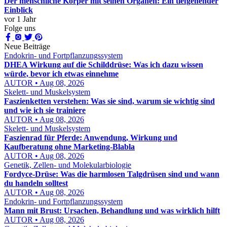
Der menschliche Körper mit seinen Organen: Ein tiefgehender
Einblick
vor 1 Jahr
Folge uns
Neue Beiträge
Endokrin- und Fortpflanzungssystem
DHEA Wirkung auf die Schilddrüse: Was ich dazu wissen
würde, bevor ich etwas einnehme
AUTOR • Aug 08, 2026
Skelett- und Muskelsystem
Faszienketten verstehen: Was sie sind, warum sie wichtig sind
und wie ich sie trainiere
AUTOR • Aug 08, 2026
Skelett- und Muskelsystem
Faszienrad für Pferde: Anwendung, Wirkung und
Kaufberatung ohne Marketing-Blabla
AUTOR • Aug 08, 2026
Genetik, Zellen- und Molekularbiologie
Fordyce-Drüse: Was die harmlosen Talgdrüsen sind und wann
du handeln solltest
AUTOR • Aug 08, 2026
Endokrin- und Fortpflanzungssystem
Mann mit Brust: Ursachen, Behandlung und was wirklich hilft
AUTOR • Aug 08, 2026