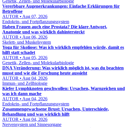
Genetik, Zellen- und Molekularbiologie
Vererbbare Augenerkrankungen: Einfache Erklärungen für
Betroffene
AUTOR • Aug 07, 2026
Endokrin- und Fortpflanzungssystem
Haben Frauen auch eine Prostata? Die klare Antwort,
Anatomie und was wirklich dahintersteckt
AUTOR • Aug 06, 2026
Skelett- und Muskelsystem
Yoga für Skoliose: Was ich wirklich empfehlen würde, damit es
hilft statt schadet
AUTOR • Aug 05, 2026
Genetik, Zellen- und Molekularbiologie
DNA Veränderung: Was wirklich möglich ist, was du beachten
musst und wie die Forschung heute aussieht
AUTOR • Aug 04, 2026
Immun- und Zellbiologie
Kiefer Lymphknoten geschwollen: Ursachen, Warnzeichen und
was ich dann mache
AUTOR • Aug 04, 2026
Endokrin- und Fortpflanzungssystem
Zusammengewachsene Brust: Ursachen, Unterschiede,
Behandlung und was wirklich hilft
AUTOR • Aug 04, 2026
Nervensystem und Sinnesorgane