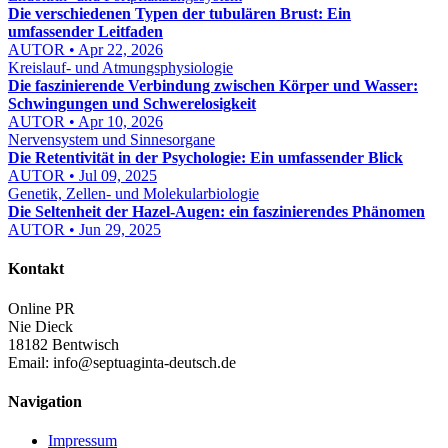
Die verschiedenen Typen der tubulären Brust: Ein
umfassender Leitfaden
AUTOR • Apr 22, 2026
Kreislauf- und Atmungsphysiologie
Die faszinierende Verbindung zwischen Körper und Wasser:
Schwingungen und Schwerelosigkeit
AUTOR • Apr 10, 2026
Nervensystem und Sinnesorgane
Die Retentivität in der Psychologie: Ein umfassender Blick
AUTOR • Jul 09, 2025
Genetik, Zellen- und Molekularbiologie
Die Seltenheit der Hazel-Augen: ein faszinierendes Phänomen
AUTOR • Jun 29, 2025
Kontakt
Online PR
Nie Dieck
18182 Bentwisch
Email:
info@septuaginta-deutsch.de
Navigation
Impressum