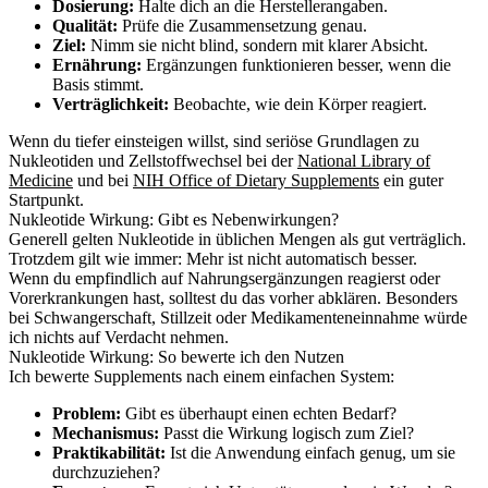
Dosierung:
Halte dich an die Herstellerangaben.
Qualität:
Prüfe die Zusammensetzung genau.
Ziel:
Nimm sie nicht blind, sondern mit klarer Absicht.
Ernährung:
Ergänzungen funktionieren besser, wenn die
Basis stimmt.
Verträglichkeit:
Beobachte, wie dein Körper reagiert.
Wenn du tiefer einsteigen willst, sind seriöse Grundlagen zu
Nukleotiden und Zellstoffwechsel bei der
National Library of
Medicine
und bei
NIH Office of Dietary Supplements
ein guter
Startpunkt.
Nukleotide Wirkung: Gibt es Nebenwirkungen?
Generell gelten Nukleotide in üblichen Mengen als gut verträglich.
Trotzdem gilt wie immer: Mehr ist nicht automatisch besser.
Wenn du empfindlich auf Nahrungsergänzungen reagierst oder
Vorerkrankungen hast, solltest du das vorher abklären. Besonders
bei Schwangerschaft, Stillzeit oder Medikamenteneinnahme würde
ich nichts auf Verdacht nehmen.
Nukleotide Wirkung: So bewerte ich den Nutzen
Ich bewerte Supplements nach einem einfachen System:
Problem:
Gibt es überhaupt einen echten Bedarf?
Mechanismus:
Passt die Wirkung logisch zum Ziel?
Praktikabilität:
Ist die Anwendung einfach genug, um sie
durchzuziehen?