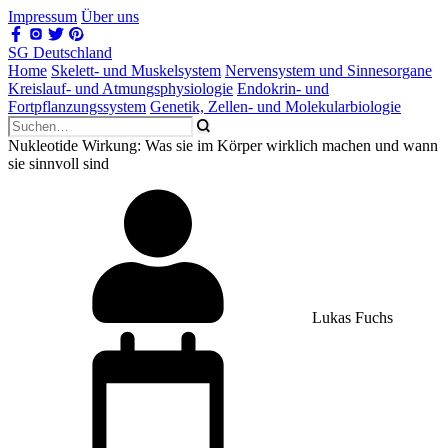
Impressum
Über uns
SG Deutschland
Home
Skelett- und Muskelsystem
Nervensystem und Sinnesorgane
Kreislauf- und Atmungsphysiologie
Endokrin- und
Fortpflanzungssystem
Genetik, Zellen- und Molekularbiologie
Nukleotide Wirkung: Was sie im Körper wirklich machen und wann
sie sinnvoll sind
Lukas Fuchs