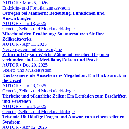
AUTOR • Mar 25, 2026
Endokrin- und Fortpflanzungssystem
Östrogen bei Männern: Bedeutung, Funktionen und
Auswirkungen
AUTOR • Jun 13, 2025
Genetik, Zellen- und Molekularbiologie
Mitochondrien Ernährung: So unterstützen Sie Ihre
Zellkraftwerke
AUTOR • Apr 11, 2025
Nervensystem und Sinnesorgane
Zahn und Organ: Welche Zähne mit welchen Organen
verbunden sind — Meridiane, Fakten und Praxis
AUTOR • Dec 20, 2025
Skelett- und Muskelsystem
Das faszinerende Aussehen des Megalodon: Ein Blick zurück in
die Urzeit
AUTOR • Jun 28, 2025
Genetik, Zellen- und Molekularbiologie
Tierische und pflanzliche Zellen: Ein Leitfaden zum Beschriften
und Verstehen
AUTOR • Jun 24, 2025
Genetik, Zellen- und Molekularbiologie
Trisomie 18: Häufige Fragen und Antworten zu einem seltenen
Syndrom
AUTOR • Apr 02, 2025