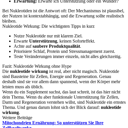
Erwartung:
Erwarte ich Unterstützung oder ein Wunder?
Bei Nukleotiden ist die Antwort oft: Der Mechanismus ist plausibel,
der Nutzen ist kontextabhängig, und die Erwartung sollte realistisch
bleiben.
Nukleotide Wirkung: Die wichtigsten Tipps in kurz
Nutze Nukleotide nur mit klarem Ziel.
Erwarte
Unterstützung
, keinen Soforteffekt.
Achte auf
saubere Produktqualität
.
Priorisiere Schlaf, Protein und Stressmanagement zuerst.
Teste Veränderungen immer einzeln, nicht alles gleichzeitig.
Fazit: Nukleotide Wirkung ohne Hype
Die
nukleotide wirkung
ist real, aber nicht magisch. Nukleotide
sind Bausteine für Zellen, Energie und Regeneration. Genau
deshalb sind sie vor allem dann spannend, wenn der Körper mehr
leisten muss als üblich.
Wenn du ein Supplement suchst, das laut schreit, ist das hier nicht
dein Thema. Wenn du aber funktionale Unterstützung für Zellen,
Darm und Regeneration verstehen willst, sind Nukleotide ein ernstes
Thema. Und genau darum lohnt sich der Blick darauf:
nukleotide
wirkung
.
Weitere Beiträge
Mitochondrien Ernährung: So unterstützen Sie Ihre
Zellkraftwerke