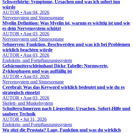
Schwerhörig: Symptome, Ursachen und was ich sofort tun
würde
AUTOR • Aug 04, 2026
Nervensystem und Sinnesorgane
Myelin Definition: Was Myelin ist, warum es wichtig ist und wie
es dein Nervensystem schützt
AUTOR • Aug 03, 2026
Nervensystem und Sinnesorgane
Sehnerven: Funktion, Beschwerden und was ich bei Problemen
wirklich beachten würde
AUTOR • Aug 03, 2026
Endokrin- und Fortpflanzungssystem
Gebärmutterschleimhaut Dicke Tabelle: Normwerte,
Zyklusphasen und was auffällig ist
AUTOR • Aug 03, 2026
Nervensystem und Sinnesorgane
Cerebral: Was das Keyword wirklich bedeutet und wie du es
strategisch einsetzt
AUTOR • Aug 03, 2026
Skelett- und Muskelsystem
Schulterschmerzen nach Liegestütz: Ursachen, Sofort-Hilfe und
saubere Technik
AUTOR • Jul 31, 2026
Endokrin- und Fortpflanzungssystem
Wo sitzt die Prostata? Lage, Funktion und was du wirklich