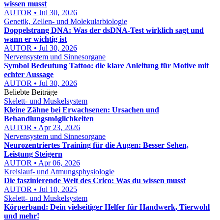
wissen musst
AUTOR • Jul 30, 2026
Genetik, Zellen- und Molekularbiologie
Doppelstrang DNA: Was der dsDNA-Test wirklich sagt und
wann er wichtig ist
AUTOR • Jul 30, 2026
Nervensystem und Sinnesorgane
Symbol Bedeutung Tattoo: die klare Anleitung für Motive mit
echter Aussage
AUTOR • Jul 30, 2026
Beliebte Beiträge
Skelett- und Muskelsystem
Kleine Zähne bei Erwachsenen: Ursachen und
Behandlungsmöglichkeiten
AUTOR • Apr 23, 2026
Nervensystem und Sinnesorgane
Neurozentriertes Training für die Augen: Besser Sehen,
Leistung Steigern
AUTOR • Apr 06, 2026
Kreislauf- und Atmungsphysiologie
Die faszinierende Welt des Crico: Was du wissen musst
AUTOR • Jul 10, 2025
Skelett- und Muskelsystem
Körperband: Dein vielseitiger Helfer für Handwerk, Tierwohl
und mehr!