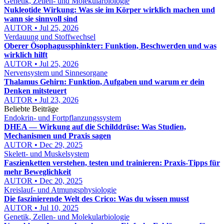
Genetik, Zellen- und Molekularbiologie
Nukleotide Wirkung: Was sie im Körper wirklich machen und
wann sie sinnvoll sind
AUTOR • Jul 25, 2026
Verdauung und Stoffwechsel
Oberer Ösophagussphinkter: Funktion, Beschwerden und was
wirklich hilft
AUTOR • Jul 25, 2026
Nervensystem und Sinnesorgane
Thalamus Gehirn: Funktion, Aufgaben und warum er dein
Denken mitsteuert
AUTOR • Jul 23, 2026
Beliebte Beiträge
Endokrin- und Fortpflanzungssystem
DHEA — Wirkung auf die Schilddrüse: Was Studien,
Mechanismen und Praxis sagen
AUTOR • Dec 29, 2025
Skelett- und Muskelsystem
Faszienketten verstehen, testen und trainieren: Praxis‑Tipps für
mehr Beweglichkeit
AUTOR • Dec 20, 2025
Kreislauf- und Atmungsphysiologie
Die faszinierende Welt des Crico: Was du wissen musst
AUTOR • Jul 10, 2025
Genetik, Zellen- und Molekularbiologie