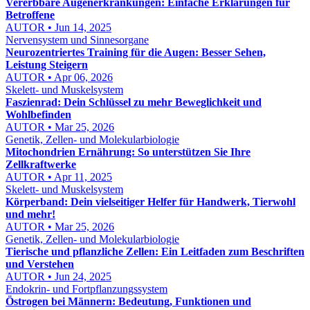
Vererbbare Augenerkrankungen: Einfache Erklärungen für
Betroffene
AUTOR • Jun 14, 2025
Nervensystem und Sinnesorgane
Neurozentriertes Training für die Augen: Besser Sehen,
Leistung Steigern
AUTOR • Apr 06, 2026
Skelett- und Muskelsystem
Faszienrad: Dein Schlüssel zu mehr Beweglichkeit und
Wohlbefinden
AUTOR • Mar 25, 2026
Genetik, Zellen- und Molekularbiologie
Mitochondrien Ernährung: So unterstützen Sie Ihre
Zellkraftwerke
AUTOR • Apr 11, 2025
Skelett- und Muskelsystem
Körperband: Dein vielseitiger Helfer für Handwerk, Tierwohl
und mehr!
AUTOR • Mar 25, 2026
Genetik, Zellen- und Molekularbiologie
Tierische und pflanzliche Zellen: Ein Leitfaden zum Beschriften
und Verstehen
AUTOR • Jun 24, 2025
Endokrin- und Fortpflanzungssystem
Östrogen bei Männern: Bedeutung, Funktionen und