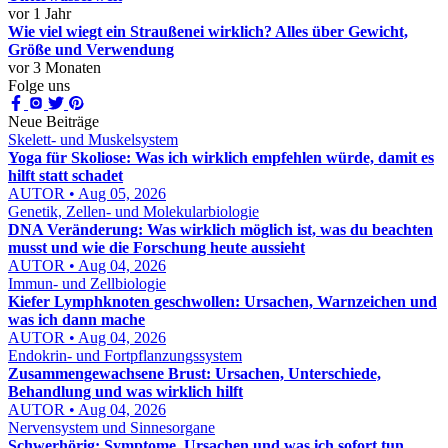
vor 1 Jahr
Wie viel wiegt ein Straußenei wirklich? Alles über Gewicht,
Größe und Verwendung
vor 3 Monaten
Folge uns
Neue Beiträge
Skelett- und Muskelsystem
Yoga für Skoliose: Was ich wirklich empfehlen würde, damit es
hilft statt schadet
AUTOR • Aug 05, 2026
Genetik, Zellen- und Molekularbiologie
DNA Veränderung: Was wirklich möglich ist, was du beachten
musst und wie die Forschung heute aussieht
AUTOR • Aug 04, 2026
Immun- und Zellbiologie
Kiefer Lymphknoten geschwollen: Ursachen, Warnzeichen und
was ich dann mache
AUTOR • Aug 04, 2026
Endokrin- und Fortpflanzungssystem
Zusammengewachsene Brust: Ursachen, Unterschiede,
Behandlung und was wirklich hilft
AUTOR • Aug 04, 2026
Nervensystem und Sinnesorgane
Schwerhörig: Symptome, Ursachen und was ich sofort tun