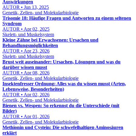
Auswirkungen
AUTOR • Jun 13, 2025
Genetik, Zellen- und Molekularbiologie
Trisomie 18: Häufige Fragen und Antworten zu einem seltenen
Syndrom
AUTOR • Apr 02, 2025
Skelett- und Muskelsystem
Kleine Zähne bei Erwachsenen: Ursachen und
Behandlungsmöglichkeiten
AUTOR • Apr 23, 2026
Skelett- und Muskelsystem
Brust weit auseinander: Ursachen, Lösungen und was du
darüber wissen musst
AUTOR • Apr 08, 2026
Genetik, Zellen- und Molekularbiologie
Insektenfresser Ordnung: Alles was du wissen musst (Arten,
Lebensweise, Besonderheiten)
AUTOR • Apr 02, 2026
Genetik, Zellen- und Molekularbiologie
Bienen vs. Wespen: So erkennst du die Unterschiede (mit
Bilder)
AUTOR • Apr 01, 2026
Genetik, Zellen- und Molekularbiologie
Methionin und Cystein: Die schwefelhaltigen Aminosäuren
erklärt