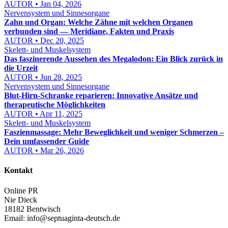
AUTOR • Jan 04, 2026
Nervensystem und Sinnesorgane
Zahn und Organ: Welche Zähne mit welchen Organen
verbunden sind — Meridiane, Fakten und Praxis
AUTOR • Dec 20, 2025
Skelett- und Muskelsystem
Das faszinerende Aussehen des Megalodon: Ein Blick zurück in
die Urzeit
AUTOR • Jun 28, 2025
Nervensystem und Sinnesorgane
Blut-Hirn-Schranke reparieren: Innovative Ansätze und
therapeutische Möglichkeiten
AUTOR • Apr 11, 2025
Skelett- und Muskelsystem
Faszienmassage: Mehr Beweglichkeit und weniger Schmerzen –
Dein umfassender Guide
AUTOR • Mar 26, 2026
Kontakt
Online PR
Nie Dieck
18182 Bentwisch
Email:
info@septuaginta-deutsch.de