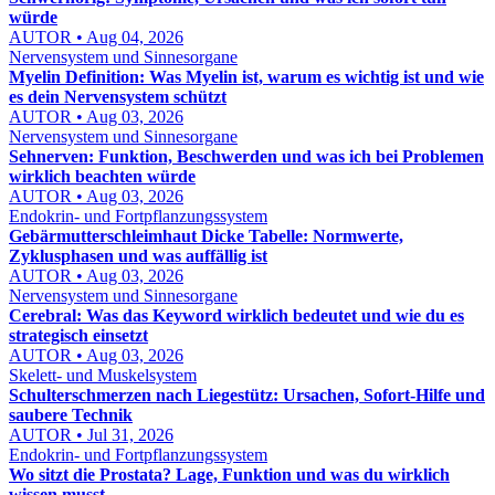
würde
AUTOR • Aug 04, 2026
Nervensystem und Sinnesorgane
Myelin Definition: Was Myelin ist, warum es wichtig ist und wie
es dein Nervensystem schützt
AUTOR • Aug 03, 2026
Nervensystem und Sinnesorgane
Sehnerven: Funktion, Beschwerden und was ich bei Problemen
wirklich beachten würde
AUTOR • Aug 03, 2026
Endokrin- und Fortpflanzungssystem
Gebärmutterschleimhaut Dicke Tabelle: Normwerte,
Zyklusphasen und was auffällig ist
AUTOR • Aug 03, 2026
Nervensystem und Sinnesorgane
Cerebral: Was das Keyword wirklich bedeutet und wie du es
strategisch einsetzt
AUTOR • Aug 03, 2026
Skelett- und Muskelsystem
Schulterschmerzen nach Liegestütz: Ursachen, Sofort-Hilfe und
saubere Technik
AUTOR • Jul 31, 2026
Endokrin- und Fortpflanzungssystem
Wo sitzt die Prostata? Lage, Funktion und was du wirklich
wissen musst