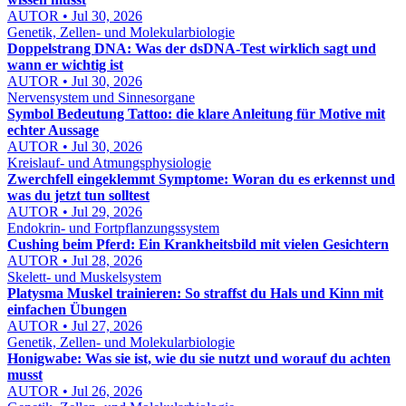
AUTOR • Jul 30, 2026
Genetik, Zellen- und Molekularbiologie
Doppelstrang DNA: Was der dsDNA-Test wirklich sagt und
wann er wichtig ist
AUTOR • Jul 30, 2026
Nervensystem und Sinnesorgane
Symbol Bedeutung Tattoo: die klare Anleitung für Motive mit
echter Aussage
AUTOR • Jul 30, 2026
Kreislauf- und Atmungsphysiologie
Zwerchfell eingeklemmt Symptome: Woran du es erkennst und
was du jetzt tun solltest
AUTOR • Jul 29, 2026
Endokrin- und Fortpflanzungssystem
Cushing beim Pferd: Ein Krankheitsbild mit vielen Gesichtern
AUTOR • Jul 28, 2026
Skelett- und Muskelsystem
Platysma Muskel trainieren: So straffst du Hals und Kinn mit
einfachen Übungen
AUTOR • Jul 27, 2026
Genetik, Zellen- und Molekularbiologie
Honigwabe: Was sie ist, wie du sie nutzt und worauf du achten
musst
AUTOR • Jul 26, 2026