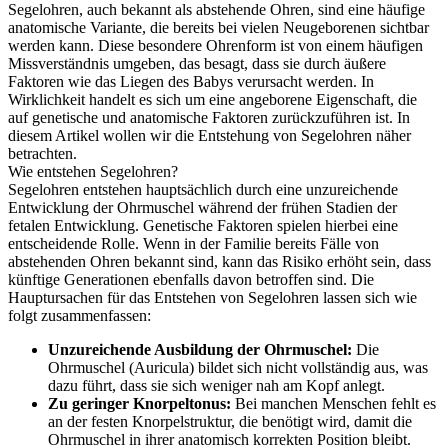
Segelohren, auch bekannt als abstehende Ohren, sind eine häufige
anatomische Variante, die bereits bei vielen Neugeborenen sichtbar
werden kann. Diese besondere Ohrenform ist von einem häufigen
Missverständnis umgeben, das besagt, dass sie durch äußere
Faktoren wie das Liegen des Babys verursacht werden. In
Wirklichkeit handelt es sich um eine angeborene Eigenschaft, die
auf genetische und anatomische Faktoren zurückzuführen ist. In
diesem Artikel wollen wir die Entstehung von Segelohren näher
betrachten.
Wie entstehen Segelohren?
Segelohren entstehen hauptsächlich durch eine unzureichende
Entwicklung der Ohrmuschel während der frühen Stadien der
fetalen Entwicklung. Genetische Faktoren spielen hierbei eine
entscheidende Rolle. Wenn in der Familie bereits Fälle von
abstehenden Ohren bekannt sind, kann das Risiko erhöht sein, dass
künftige Generationen ebenfalls davon betroffen sind. Die
Hauptursachen für das Entstehen von Segelohren lassen sich wie
folgt zusammenfassen:
Unzureichende Ausbildung der Ohrmuschel:
Die
Ohrmuschel (Auricula) bildet sich nicht vollständig aus, was
dazu führt, dass sie sich weniger nah am Kopf anlegt.
Zu geringer Knorpeltonus:
Bei manchen Menschen fehlt es
an der festen Knorpelstruktur, die benötigt wird, damit die
Ohrmuschel in ihrer anatomisch korrekten Position bleibt.