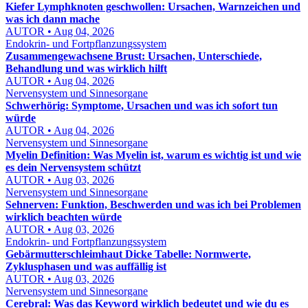
Kiefer Lymphknoten geschwollen: Ursachen, Warnzeichen und
was ich dann mache
AUTOR • Aug 04, 2026
Endokrin- und Fortpflanzungssystem
Zusammengewachsene Brust: Ursachen, Unterschiede,
Behandlung und was wirklich hilft
AUTOR • Aug 04, 2026
Nervensystem und Sinnesorgane
Schwerhörig: Symptome, Ursachen und was ich sofort tun
würde
AUTOR • Aug 04, 2026
Nervensystem und Sinnesorgane
Myelin Definition: Was Myelin ist, warum es wichtig ist und wie
es dein Nervensystem schützt
AUTOR • Aug 03, 2026
Nervensystem und Sinnesorgane
Sehnerven: Funktion, Beschwerden und was ich bei Problemen
wirklich beachten würde
AUTOR • Aug 03, 2026
Endokrin- und Fortpflanzungssystem
Gebärmutterschleimhaut Dicke Tabelle: Normwerte,
Zyklusphasen und was auffällig ist
AUTOR • Aug 03, 2026
Nervensystem und Sinnesorgane
Cerebral: Was das Keyword wirklich bedeutet und wie du es