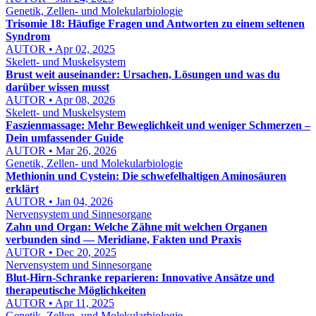
Genetik, Zellen- und Molekularbiologie
Trisomie 18: Häufige Fragen und Antworten zu einem seltenen
Syndrom
AUTOR • Apr 02, 2025
Skelett- und Muskelsystem
Brust weit auseinander: Ursachen, Lösungen und was du
darüber wissen musst
AUTOR • Apr 08, 2026
Skelett- und Muskelsystem
Faszienmassage: Mehr Beweglichkeit und weniger Schmerzen –
Dein umfassender Guide
AUTOR • Mar 26, 2026
Genetik, Zellen- und Molekularbiologie
Methionin und Cystein: Die schwefelhaltigen Aminosäuren
erklärt
AUTOR • Jan 04, 2026
Nervensystem und Sinnesorgane
Zahn und Organ: Welche Zähne mit welchen Organen
verbunden sind — Meridiane, Fakten und Praxis
AUTOR • Dec 20, 2025
Nervensystem und Sinnesorgane
Blut-Hirn-Schranke reparieren: Innovative Ansätze und
therapeutische Möglichkeiten
AUTOR • Apr 11, 2025
Genetik, Zellen- und Molekularbiologie