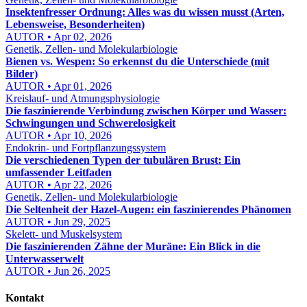
Insektenfresser Ordnung: Alles was du wissen musst (Arten,
Lebensweise, Besonderheiten)
AUTOR • Apr 02, 2026
Genetik, Zellen- und Molekularbiologie
Bienen vs. Wespen: So erkennst du die Unterschiede (mit
Bilder)
AUTOR • Apr 01, 2026
Kreislauf- und Atmungsphysiologie
Die faszinierende Verbindung zwischen Körper und Wasser:
Schwingungen und Schwerelosigkeit
AUTOR • Apr 10, 2026
Endokrin- und Fortpflanzungssystem
Die verschiedenen Typen der tubulären Brust: Ein
umfassender Leitfaden
AUTOR • Apr 22, 2026
Genetik, Zellen- und Molekularbiologie
Die Seltenheit der Hazel-Augen: ein faszinierendes Phänomen
AUTOR • Jun 29, 2025
Skelett- und Muskelsystem
Die faszinierenden Zähne der Muräne: Ein Blick in die
Unterwasserwelt
AUTOR • Jun 26, 2025
Kontakt