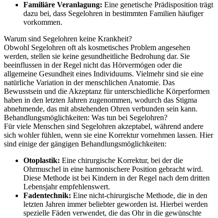
Familiäre Veranlagung:
Eine genetische Prädisposition trägt
dazu bei, dass Segelohren in bestimmten Familien häufiger
vorkommen.
Warum sind Segelohren keine Krankheit?
Obwohl Segelohren oft als kosmetisches Problem angesehen
werden, stellen sie keine gesundheitliche Bedrohung dar. Sie
beeinflussen in der Regel nicht das Hörvermögen oder die
allgemeine Gesundheit eines Individuums. Vielmehr sind sie eine
natürliche Variation in der menschlichen Anatomie. Das
Bewusstsein und die Akzeptanz für unterschiedliche Körperformen
haben in den letzten Jahren zugenommen, wodurch das Stigma
abnehmende, das mit abstehenden Ohren verbunden sein kann.
Behandlungsmöglichkeiten: Was tun bei Segelohren?
Für viele Menschen sind Segelohren akzeptabel, während andere
sich wohler fühlen, wenn sie eine Korrektur vornehmen lassen. Hier
sind einige der gängigen Behandlungsmöglichkeiten:
Otoplastik:
Eine chirurgische Korrektur, bei der die
Ohrmuschel in eine harmonischere Position gebracht wird.
Diese Methode ist bei Kindern in der Regel nach dem dritten
Lebensjahr empfehlenswert.
Fadentechnik:
Eine nicht-chirurgische Methode, die in den
letzten Jahren immer beliebter geworden ist. Hierbei werden
spezielle Fäden verwendet, die das Ohr in die gewünschte