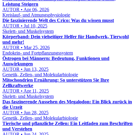
Leistung Steigern
AUTOR • Apr 06, 2026
Kreislauf- und Atmungsphysiologie
Die faszinierende Welt des Crico: Was du wissen musst
AUTOR • Jul 10, 2025
Skelett- und Muskelsystem
Körperband: Dein vielseitiger Helfer für Handwerk, Tierwohl
und mehr!
AUTOR • Mar 25, 2026
Endokrin- und Fortpflanzungssystem
Östrogen bei Männern: Bedeutung, Funktionen und
Auswirkungen
AUTOR • Jun 13, 2025
Genetik, Zellen- und Molekularbiologie
Mitochondrien Ernährung: So unterstützen Sie Ihre
Zellkraftwerke
AUTOR • Apr 11, 2025
Skelett- und Muskelsystem
Das faszinerende Aussehen des Megalodon: Ein Blick zurück in
die Urzeit
AUTOR • Jun 28, 2025
Genetik, Zellen- und Molekularbiologie
Tierische und pflanzliche Zellen: Ein Leitfaden zum Beschriften
und Verstehen
AUTOR • Jun 24, 2025