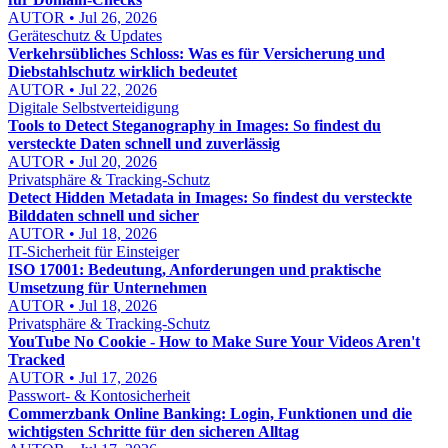
AUTOR • Jul 26, 2026
Geräteschutz & Updates
Verkehrsübliches Schloss: Was es für Versicherung und
Diebstahlschutz wirklich bedeutet
AUTOR • Jul 22, 2026
Digitale Selbstverteidigung
Tools to Detect Steganography in Images: So findest du
versteckte Daten schnell und zuverlässig
AUTOR • Jul 20, 2026
Privatsphäre & Tracking-Schutz
Detect Hidden Metadata in Images: So findest du versteckte
Bilddaten schnell und sicher
AUTOR • Jul 18, 2026
IT-Sicherheit für Einsteiger
ISO 17001: Bedeutung, Anforderungen und praktische
Umsetzung für Unternehmen
AUTOR • Jul 18, 2026
Privatsphäre & Tracking-Schutz
YouTube No Cookie - How to Make Sure Your Videos Aren't
Tracked
AUTOR • Jul 17, 2026
Passwort- & Kontosicherheit
Commerzbank Online Banking: Login, Funktionen und die
wichtigsten Schritte für den sicheren Alltag