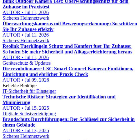
Blink Outdoor Kamera Test: Überwachungsschutz für dein
Zuhause im Praxistest
AUTOR • Jul 11, 2026
Sicheres Heimnetzwerk
Überwachungskameras mit Bewegungserkennung: So schützen
Sie Ihr Zuhause effektiv
AUTOR • Jul 11, 2026
Sicheres Heimnetzwerk
Reolink Tuerklingeln Schutz und Komfort fuer Ihr Zuhause:
So holen Sie mehr Sicherheit und Alltagserleichterung heraus
AUTOR • Jul 11, 2026
Geräteschutz & Updates
Die revolutionaere LSC Smart Connect Kamera: Funktionen,
Einrichtung und ehrlicher Praxis-Check
AUTOR • Jul 09, 2026
Beliebte Beiträge
IT-Sicherheit für Einsteiger
Technische Risiken: Strategien zur Identifikation und
Minimierung
AUTOR • Jul 15, 2025
Digitale Selbstverteidigung
Brandschutz Durchführungen: Der Schlüssel zur Sicherheit in
einem Gebäude
AUTOR • Jul 13, 2025
Sicheres Heimnetzwerk