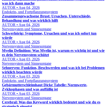
was ich dann mache
AUTOR • Aug 04, 2026
Endokrin- und Fortpflanzungssystem
Zusammengewachsene Brust: Ursachen, Unterschiede,
Behandlung und was wirklich hilft
AUTOR • Aug 04, 2026
Nervensystem und Sinnesorgane
Schwerhörig: Symptome, Ursachen und was ich sofort tun
würde
AUTOR • Aug 04, 2026
Nervensystem und Sinnesorgane
Myelin Definition: Was Myelin ist, warum es wichtig ist und wie
es dein Nervensystem schützt
AUTOR • Aug 03, 2026
Nervensystem und Sinnesorgane
Sehnerven: Funktion, Beschwerden und was ich bei Problemen
wirklich beachten würde
AUTOR • Aug 03, 2026
Endokrin- und Fortpflanzungssystem
Gebärmutterschleimhaut Dicke Tabelle: Normwerte,
Zyklusphasen und was auffällig ist
AUTOR • Aug 03, 2026
Nervensystem und Sinnesorgane
Cerebral: Was das Keyword wirklich bedeutet und wie du es
strategisch einsetzt