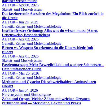
darüber wissen musst
AUTOR • Apr 08, 2026
Skelett- und Muskelsystem
Das faszinerende Aussehen des Megalodon: Ein Blick zurück in
die Urzeit
AUTOR • Jun 28, 2025
Genetik, Zellen- und Molekularbiologie
Insektenfresser Ordnung: Alles was du wissen musst (Arten,
Lebensweise, Besonderheiten)
AUTOR • Apr 02, 2026
Genetik, Zellen- und Molekularbiologie
Bienen vs. Wespen: So erkennst du die Unterschiede (mit
Bilder)
AUTOR • Apr 01, 2026
Skelett- und Muskelsystem
Faszienmassage: Mehr Beweglichkeit und weniger Schmerzen –
Dein umfassender Guide
AUTOR • Mar 26, 2026
Genetik, Zellen- und Molekularbiologie
Methionin und Cystein: Die schwefelhaltigen Aminosäuren
erklärt
AUTOR • Jan 04, 2026
Nervensystem und Sinnesorgane
Zahn und Organ: Welche Zähne mit welchen Organen
verbunden sind — Meridiane, Fakten und Praxis