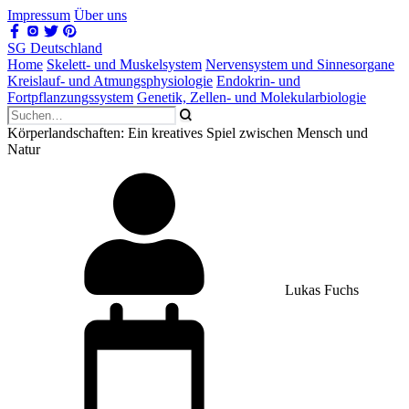
Impressum
Über uns
SG Deutschland
Home
Skelett- und Muskelsystem
Nervensystem und Sinnesorgane
Kreislauf- und Atmungsphysiologie
Endokrin- und
Fortpflanzungssystem
Genetik, Zellen- und Molekularbiologie
Körperlandschaften: Ein kreatives Spiel zwischen Mensch und
Natur
Lukas Fuchs