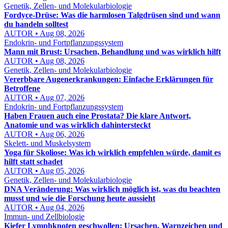
Genetik, Zellen- und Molekularbiologie
Fordyce-Drüse: Was die harmlosen Talgdrüsen sind und wann
du handeln solltest
AUTOR • Aug 08, 2026
Endokrin- und Fortpflanzungssystem
Mann mit Brust: Ursachen, Behandlung und was wirklich hilft
AUTOR • Aug 08, 2026
Genetik, Zellen- und Molekularbiologie
Vererbbare Augenerkrankungen: Einfache Erklärungen für
Betroffene
AUTOR • Aug 07, 2026
Endokrin- und Fortpflanzungssystem
Haben Frauen auch eine Prostata? Die klare Antwort,
Anatomie und was wirklich dahintersteckt
AUTOR • Aug 06, 2026
Skelett- und Muskelsystem
Yoga für Skoliose: Was ich wirklich empfehlen würde, damit es
hilft statt schadet
AUTOR • Aug 05, 2026
Genetik, Zellen- und Molekularbiologie
DNA Veränderung: Was wirklich möglich ist, was du beachten
musst und wie die Forschung heute aussieht
AUTOR • Aug 04, 2026
Immun- und Zellbiologie
Kiefer Lymphknoten geschwollen: Ursachen, Warnzeichen und