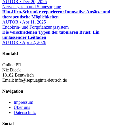
AUTOR • Dec 20, 2025
Nervensystem und Sinnesorgane
Blut-Hirn-Schranke reparieren: Innovative Ansätze und
therapeutische Möglichkeiten
AUTOR • Apr 11, 2025
Endokrin- und Fortpflanzungssystem
Die verschiedenen Typen der tubulären Brust: Ein
umfassender Leitfaden
AUTOR • Apr 22, 2026
Kontakt
Online PR
Nie Dieck
18182 Bentwisch
Email:
info@septuaginta-deutsch.de
Navigation
Impressum
Über uns
Datenschutz
Social