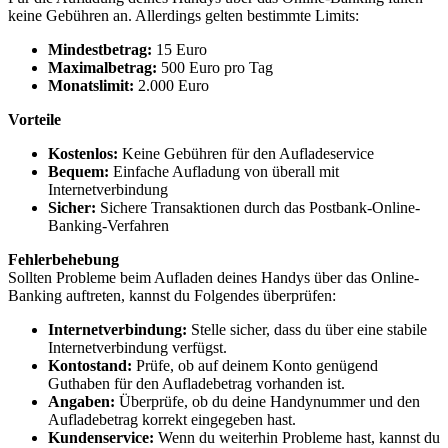
keine Gebühren an. Allerdings gelten bestimmte Limits:
Mindestbetrag:
15 Euro
Maximalbetrag:
500 Euro pro Tag
Monatslimit:
2.000 Euro
Vorteile
Kostenlos:
Keine Gebühren für den Aufladeservice
Bequem:
Einfache Aufladung von überall mit
Internetverbindung
Sicher:
Sichere Transaktionen durch das Postbank-Online-
Banking-Verfahren
Fehlerbehebung
Sollten Probleme beim Aufladen deines Handys über das Online-
Banking auftreten, kannst du Folgendes überprüfen:
Internetverbindung:
Stelle sicher, dass du über eine stabile
Internetverbindung verfügst.
Kontostand:
Prüfe, ob auf deinem Konto genügend
Guthaben für den Aufladebetrag vorhanden ist.
Angaben:
Überprüfe, ob du deine Handynummer und den
Aufladebetrag korrekt eingegeben hast.
Kundenservice:
Wenn du weiterhin Probleme hast, kannst du