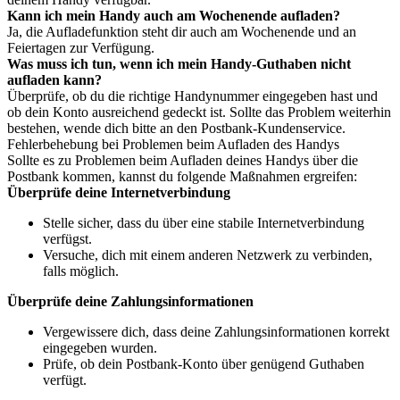
Kann ich mein Handy auch am Wochenende aufladen?
Ja, die Aufladefunktion steht dir auch am Wochenende und an
Feiertagen zur Verfügung.
Was muss ich tun, wenn ich mein Handy-Guthaben nicht
aufladen kann?
Überprüfe, ob du die richtige Handynummer eingegeben hast und
ob dein Konto ausreichend gedeckt ist. Sollte das Problem weiterhin
bestehen, wende dich bitte an den Postbank-Kundenservice.
Fehlerbehebung bei Problemen beim Aufladen des Handys
Sollte es zu Problemen beim Aufladen deines Handys über die
Postbank kommen, kannst du folgende Maßnahmen ergreifen:
Überprüfe deine Internetverbindung
Stelle sicher, dass du über eine stabile Internetverbindung
verfügst.
Versuche, dich mit einem anderen Netzwerk zu verbinden,
falls möglich.
Überprüfe deine Zahlungsinformationen
Vergewissere dich, dass deine Zahlungsinformationen korrekt
eingegeben wurden.
Prüfe, ob dein Postbank-Konto über genügend Guthaben
verfügt.