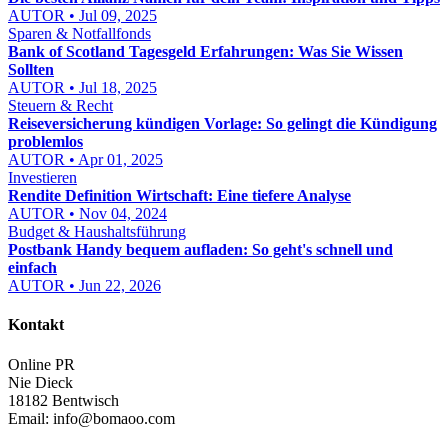
AUTOR • Jul 09, 2025
Sparen & Notfallfonds
Bank of Scotland Tagesgeld Erfahrungen: Was Sie Wissen
Sollten
AUTOR • Jul 18, 2025
Steuern & Recht
Reiseversicherung kündigen Vorlage: So gelingt die Kündigung
problemlos
AUTOR • Apr 01, 2025
Investieren
Rendite Definition Wirtschaft: Eine tiefere Analyse
AUTOR • Nov 04, 2024
Budget & Haushaltsführung
Postbank Handy bequem aufladen: So geht's schnell und
einfach
AUTOR • Jun 22, 2026
Kontakt
Online PR
Nie Dieck
18182 Bentwisch
Email:
info@bomaoo.com