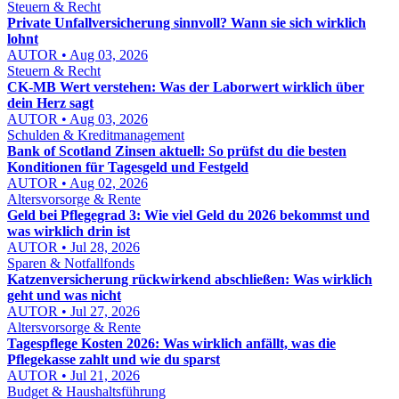
Steuern & Recht
Private Unfallversicherung sinnvoll? Wann sie sich wirklich
lohnt
AUTOR • Aug 03, 2026
Steuern & Recht
CK-MB Wert verstehen: Was der Laborwert wirklich über
dein Herz sagt
AUTOR • Aug 03, 2026
Schulden & Kreditmanagement
Bank of Scotland Zinsen aktuell: So prüfst du die besten
Konditionen für Tagesgeld und Festgeld
AUTOR • Aug 02, 2026
Altersvorsorge & Rente
Geld bei Pflegegrad 3: Wie viel Geld du 2026 bekommst und
was wirklich drin ist
AUTOR • Jul 28, 2026
Sparen & Notfallfonds
Katzenversicherung rückwirkend abschließen: Was wirklich
geht und was nicht
AUTOR • Jul 27, 2026
Altersvorsorge & Rente
Tagespflege Kosten 2026: Was wirklich anfällt, was die
Pflegekasse zahlt und wie du sparst
AUTOR • Jul 21, 2026
Budget & Haushaltsführung