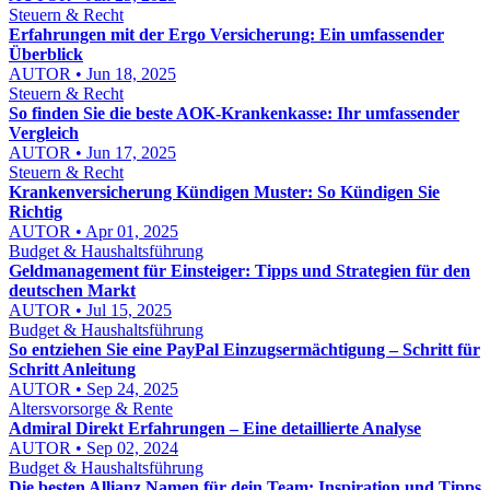
Steuern & Recht
Erfahrungen mit der Ergo Versicherung: Ein umfassender
Überblick
AUTOR • Jun 18, 2025
Steuern & Recht
So finden Sie die beste AOK-Krankenkasse: Ihr umfassender
Vergleich
AUTOR • Jun 17, 2025
Steuern & Recht
Krankenversicherung Kündigen Muster: So Kündigen Sie
Richtig
AUTOR • Apr 01, 2025
Budget & Haushaltsführung
Geldmanagement für Einsteiger: Tipps und Strategien für den
deutschen Markt
AUTOR • Jul 15, 2025
Budget & Haushaltsführung
So entziehen Sie eine PayPal Einzugsermächtigung – Schritt für
Schritt Anleitung
AUTOR • Sep 24, 2025
Altersvorsorge & Rente
Admiral Direkt Erfahrungen – Eine detaillierte Analyse
AUTOR • Sep 02, 2024
Budget & Haushaltsführung
Die besten Allianz Namen für dein Team: Inspiration und Tipps