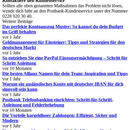
Kontaktiere den Kundenservice
Sollten alle oben genannten Maßnahmen das Problem nicht lösen,
wende dich bitte an den Postbank-Kundenservice unter der Nummer
0228 920 30 40.
Weitere Beiträge
Das perfekte Kontoauszug Muster: So kannst du dein Budget
im Griff behalten
vor 1 Jahr
Geldmanagement für Einsteiger: Tipps und Strategien für den
deutschen Markt
vor 1 Jahr
So entziehen Sie eine PayPal Einzugsermächtigung – Schritt für
Schritt Anleitung
vor 10 Monaten
Die besten Allianz Namen für dein Team: Inspiration und Tipps
vor 1 Jahr
Warum ein ausländisches Konto mit deutscher IBAN für dich
sinnvoll sein kann
vor 1 Jahr
Postbank Telefonbanking einrichten: Schritt-für-Schritt-
Anleitung und Fehlerbehebung
vor 10 Monaten
Die Vorteile bargeldloser Zahlungen: Effizient, Sicher und
Modern
vor 1 Jahr