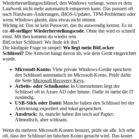
Wiederherstellungsschlüssel, den Windows verlangt, wenn es dein
Laufwerk nicht mehr automatisch entsperren kann. Das passiert oft
nach Hardware-Änderungen, BIOS-Updates, TPM-Problemen oder
wenn Windows glaubt, dass etwas nicht stimmt.
Wichtig ist: Das ist kein Passwort, das du auswendig kennst. Es ist
ein
48-stelliger Wiederherstellungscode
. Ohne ihn wird es schnell
ernst. Mit ihm kommst du wieder rein.
BitLocker Schlüssel: Wo finde ich ihn?
Die häufigste Frage ist simpel:
Wo liegt mein BitLocker
Schlüssel?
Die Antwort hängt davon ab, wie dein Gerät eingerichtet
wurde.
Microsoft-Konto:
Viele private Windows-Geräte speichern
den Schlüssel automatisch im Microsoft-Konto. Prüfe dafür
die Seite
Microsoft Recovery Keys
.
Arbeits- oder Schulkonto:
In Unternehmen liegt der
Schlüssel oft in Azure AD oder Intune. Dafür ist meist die IT
zuständig.
USB-Stick oder Datei:
Manche haben den Schlüssel bei der
Aktivierung exportiert und lokal gespeichert.
Ausdruck:
Ja, manche haben ihn noch auf Papier.
Altmodisch, aber wirksam.
Wenn du mehrere Microsoft-Konten benutzt, prüfe sie alle. Ich sehe
oft, dass der Schlüssel im falschen Konto gesucht wird. Das kostet