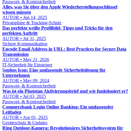
Passwort- & Kontosicherheit
Alles, was Sie über den Apple Wiederherstellungsschlüssel
wissen müssen
AUTOR • Jun 14, 2025
Privatsphäre & Tracking-Schutz
Das perfekte weiße Profilbild: Tipps und Tricks für den
perfekten Auftritt
AUTOR • Jul 31, 2025
Sichere Kommunikation
Encode Email Address in URL: Best Practices for Secure Data
Transmission
AUTOR • May 21, 2026
IT-Sicherheit für Einsteiger
Sophos Icon: Eine umfassende Sicherheitslösung für
Unternehmen
AUTOR • May 09, 2024
Passwort- & Kontosicherheit
Was ist ein Phototan Aktivierungsbrief und wie funktioniert er?
AUTOR • Jul 03, 2025
Passwort- & Kontosicherheit
Commerzbank Login Online Banking: Ein umfassender
Leitfaden
AUTOR • Apr 01, 2025
Geräteschutz & Updates
Ring Outdoor-Kamera: Revolutionäres Sicherheitssystem für