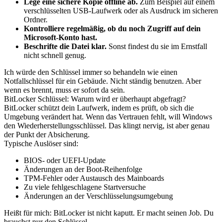
Lege eine sichere Kopie offline ab.
Zum Beispiel auf einem
verschlüsselten USB-Laufwerk oder als Ausdruck im sicheren
Ordner.
Kontrolliere regelmäßig, ob du noch Zugriff auf dein
Microsoft-Konto hast.
Beschrifte die Datei klar.
Sonst findest du sie im Ernstfall
nicht schnell genug.
Ich würde den Schlüssel immer so behandeln wie einen
Notfallschlüssel für ein Gebäude. Nicht ständig benutzen. Aber
wenn es brennt, muss er sofort da sein.
BitLocker Schlüssel: Warum wird er überhaupt abgefragt?
BitLocker schützt dein Laufwerk, indem es prüft, ob sich die
Umgebung verändert hat. Wenn das Vertrauen fehlt, will Windows
den Wiederherstellungsschlüssel. Das klingt nervig, ist aber genau
der Punkt der Absicherung.
Typische Auslöser sind:
BIOS- oder UEFI-Update
Änderungen an der Boot-Reihenfolge
TPM-Fehler oder Austausch des Mainboards
Zu viele fehlgeschlagene Startversuche
Änderungen an der Verschlüsselungsumgebung
Heißt für mich: BitLocker ist nicht kaputt. Er macht seinen Job. Du
brauchst nur den Schlüssel.