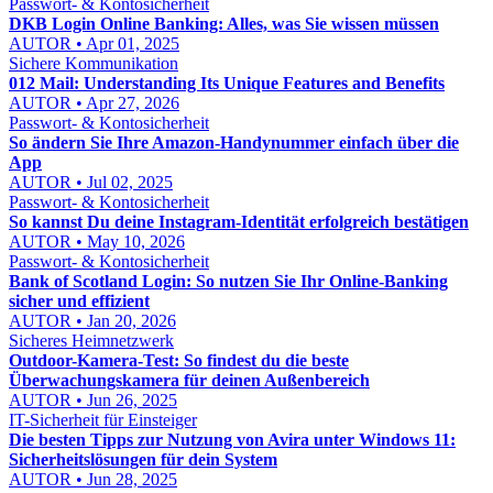
Passwort- & Kontosicherheit
DKB Login Online Banking: Alles, was Sie wissen müssen
AUTOR • Apr 01, 2025
Sichere Kommunikation
012 Mail: Understanding Its Unique Features and Benefits
AUTOR • Apr 27, 2026
Passwort- & Kontosicherheit
So ändern Sie Ihre Amazon-Handynummer einfach über die
App
AUTOR • Jul 02, 2025
Passwort- & Kontosicherheit
So kannst Du deine Instagram-Identität erfolgreich bestätigen
AUTOR • May 10, 2026
Passwort- & Kontosicherheit
Bank of Scotland Login: So nutzen Sie Ihr Online-Banking
sicher und effizient
AUTOR • Jan 20, 2026
Sicheres Heimnetzwerk
Outdoor-Kamera-Test: So findest du die beste
Überwachungskamera für deinen Außenbereich
AUTOR • Jun 26, 2025
IT-Sicherheit für Einsteiger
Die besten Tipps zur Nutzung von Avira unter Windows 11:
Sicherheitslösungen für dein System
AUTOR • Jun 28, 2025