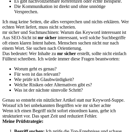
Es gibt nachvollziehbare Referenzen oder echte Beispiele.
Die Kommunikation ist direkt und ohne unnötige
Versprechen.
Ich mag keine Seiten, die alles versprechen und nichts erklären. Wer
echten Wert liefert, muss nicht schreien.
mr sicher und Suchmaschinen: Warum das Keyword interessant ist
Aus SEO-Sicht ist
mr sicher
interessant, weil solche Suchbegriffe
oft einen klaren Intent haben. Menschen suchen nicht nur nach
einem Wort. Sie suchen nach Orientierung.
Das bedeutet: Wer Inhalte zu
mr sicher
erstellt, sollte nicht einfach
Fülltext schreiben. Ich würde immer diese Fragen beantworten:
Worum geht es genau?
Für wen ist das relevant?
Wie prüfe ich Glaubwürdigkeit?
Welche Risiken oder Alternativen gibt es?
Was ist der nächste sinnvolle Schritt?
Genau so entsteht ein nützlicher Artikel statt nur Keyword-Suppe.
Worauf ich bei unbekannten Begriffen wie mr sicher achte
Wenn ich einen Begriff nicht sofort einordnen kann, gehe ich
strukturiert vor. Das spart Zeit und reduziert Fehler.
Meine Prüfstrategie:
Begriff suchen:
Ich prüfe die Top-Ergebnisse und schaue,