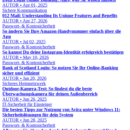
AUTOR • Apr 01, 2025
Sichere Kommunikation
012 Mail: Understanding Its Unique Features and Benefits
AUTOR • Apr 27, 2026
Passwort- & Kontosicherheit
So ändern Sie Ihre Amazon-Handynummer einfach über die
App
AUTOR • Jul 02, 2025
Passwort- & Kontosicherheit
So kannst Du deine Instagram-Identität erfolgreich bestätigen
AUTOR • May 10, 2026
Passwort- & Kontosicherheit
Bank of Scotland Login: So nutzen Sie Ihr Online-Banking
sicher und effizient
AUTOR • Jan 20, 2026
Sicheres Heimnetzwerk
Outdoor-Kamera-Test: So findest du die beste
Überwachungskamera für deinen Außenbereich
AUTOR • Jun 26, 2025
IT-Sicherheit für Einsteiger
Die besten Tipps zur Nutzung von Avira unter Windows 11:
Sicherheitslösungen für dein System
AUTOR • Jun 28, 2025
Passwort- & Kontosicherheit