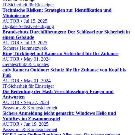
IT-Sicherheit für Einsteiger
Technische Risiken: Strategien zur Identifikation und
Minimierung
AUTOR • Jul 15, 2025
Digitale Selbstverteidigung
Brandschutz Durchführungen: Der Schlüssel zur Sicherheit in
einem Gebäude
AUTOR • Jul 13, 2025
Sicheres Heimnetzwerk
Ring Türklingel mit Kamera: Sicherheit für Ihr Zuhause
AUTOR • May 01, 2024
Geräteschutz & Updates
eufy Kamera Outdoor: Schutz für Ihr Zuhause von Kopf bis
Fuß
AUTOR • May 01, 2024
IT-Sicherheit für Einsteiger
Die Bedeutung der Hash Verschlüsselung: Fragen und
Antworten
AUTOR • Sep 27, 2024
Passwort- & Kontosicherheit
Sichere Anmeldung leicht gemacht: Windows Hello und
YubiKey im Zusammenspiel
AUTOR • Jun 19, 2025
Passwort- & Kontosicherheit
DKB Login Online Banking: Alles, was Sie wissen müssen