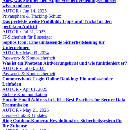
Alles, was Sie über den Apple Wiederherstellungsschlüssel
wissen müssen
AUTOR • Jun 14, 2025
Privatsphäre & Tracking-Schutz
Das perfekte weiße Profilbild: Tipps und Tricks für den
perfekten Auftritt
AUTOR • Jul 31, 2025
IT-Sicherheit für Einsteiger
Sophos Icon: Eine umfassende Sicherheitslösung für
Unternehmen
AUTOR • May 09, 2024
Passwort- & Kontosicherheit
Was ist ein Phototan Aktivierungsbrief und wie funktioniert er?
AUTOR • Jul 03, 2025
Passwort- & Kontosicherheit
Commerzbank Login Online Banking: Ein umfassender
Leitfaden
AUTOR • Apr 01, 2025
Sichere Kommunikation
Encode Email Address in URL: Best Practices for Secure Data
Transmission
AUTOR • May 21, 2026
Geräteschutz & Updates
Ring Outdoor-Kamera: Revolutionäres Sicherheitssystem für
Ihr Zuhause