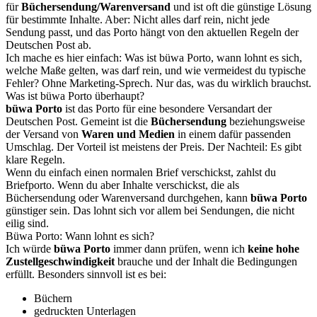
für
Büchersendung/Warenversand
und ist oft die günstige Lösung
für bestimmte Inhalte. Aber: Nicht alles darf rein, nicht jede
Sendung passt, und das Porto hängt von den aktuellen Regeln der
Deutschen Post ab.
Ich mache es hier einfach: Was ist büwa Porto, wann lohnt es sich,
welche Maße gelten, was darf rein, und wie vermeidest du typische
Fehler? Ohne Marketing-Sprech. Nur das, was du wirklich brauchst.
Was ist büwa Porto überhaupt?
büwa Porto
ist das Porto für eine besondere Versandart der
Deutschen Post. Gemeint ist die
Büchersendung
beziehungsweise
der Versand von
Waren und Medien
in einem dafür passenden
Umschlag. Der Vorteil ist meistens der Preis. Der Nachteil: Es gibt
klare Regeln.
Wenn du einfach einen normalen Brief verschickst, zahlst du
Briefporto. Wenn du aber Inhalte verschickst, die als
Büchersendung oder Warenversand durchgehen, kann
büwa Porto
günstiger sein. Das lohnt sich vor allem bei Sendungen, die nicht
eilig sind.
Büwa Porto: Wann lohnt es sich?
Ich würde
büwa Porto
immer dann prüfen, wenn ich
keine hohe
Zustellgeschwindigkeit
brauche und der Inhalt die Bedingungen
erfüllt. Besonders sinnvoll ist es bei:
Büchern
gedruckten Unterlagen