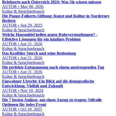
Briefporto nach Österreich 2024: Was Sie wissen müssen
AUTOR • May 06, 2026
Kultur & Sprachgebrauch
Die Poppe-Folkerts-Stiftung: Kunst und Kultur in Norderney
fördern
AUTOR • Sep 29, 2025
Kultur & Sprachgebrauch
Welche Hausmittel helfen gegen Rohrverstopfungen? -
Effektive Lösungen für ein häufiges Problem
AUTOR • Apr 21, 2026
Kultur & Sprachgebrauch
Das Krafttier Storch und seine Bedeutung
AUTOR • Apr 21, 2026
Kultur & Sprachgebrauch
Die perfekte Entspannung nach einem anstrengenden Tag
AUTOR • Apr 21, 2026
Kultur & Sprachgebrauch
Einwohner Utrecht: Ein Blick auf die demografische
Entwicklung, Vielfalt und Zukunft
AUTOR • Nov 10, 2024
Kultur & Sprachgebrauch
Die 7 besten Anlässe, um einen Anzug zu tragen: Stilvolle
Optionen für jedes Event
AUTOR • Oct 19, 2025
Kultur & Sprachgebrauch