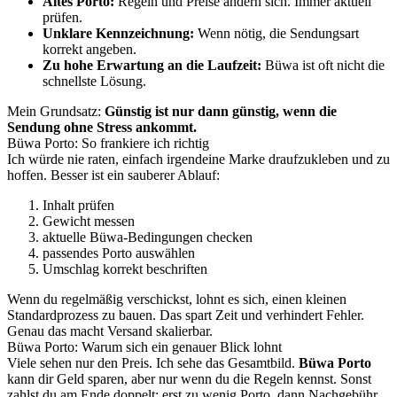
Altes Porto:
Regeln und Preise ändern sich. Immer aktuell
prüfen.
Unklare Kennzeichnung:
Wenn nötig, die Sendungsart
korrekt angeben.
Zu hohe Erwartung an die Laufzeit:
Büwa ist oft nicht die
schnellste Lösung.
Mein Grundsatz:
Günstig ist nur dann günstig, wenn die
Sendung ohne Stress ankommt.
Büwa Porto: So frankiere ich richtig
Ich würde nie raten, einfach irgendeine Marke draufzukleben und zu
hoffen. Besser ist ein sauberer Ablauf:
Inhalt prüfen
Gewicht messen
aktuelle Büwa-Bedingungen checken
passendes Porto auswählen
Umschlag korrekt beschriften
Wenn du regelmäßig verschickst, lohnt es sich, einen kleinen
Standardprozess zu bauen. Das spart Zeit und verhindert Fehler.
Genau das macht Versand skalierbar.
Büwa Porto: Warum sich ein genauer Blick lohnt
Viele sehen nur den Preis. Ich sehe das Gesamtbild.
Büwa Porto
kann dir Geld sparen, aber nur wenn du die Regeln kennst. Sonst
zahlst du am Ende doppelt: erst zu wenig Porto, dann Nachgebühr