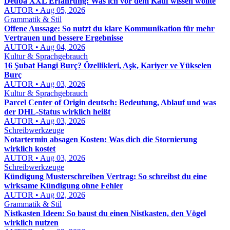
Deuba XXL Erfahrung: Was ich vor dem Kauf wissen wollte
AUTOR • Aug 05, 2026
Grammatik & Stil
Offene Aussage: So nutzt du klare Kommunikation für mehr
Vertrauen und bessere Ergebnisse
AUTOR • Aug 04, 2026
Kultur & Sprachgebrauch
16 Şubat Hangi Burç? Özellikleri, Aşk, Kariyer ve Yükselen
Burç
AUTOR • Aug 03, 2026
Kultur & Sprachgebrauch
Parcel Center of Origin deutsch: Bedeutung, Ablauf und was
der DHL-Status wirklich heißt
AUTOR • Aug 03, 2026
Schreibwerkzeuge
Notartermin absagen Kosten: Was dich die Stornierung
wirklich kostet
AUTOR • Aug 03, 2026
Schreibwerkzeuge
Kündigung Musterschreiben Vertrag: So schreibst du eine
wirksame Kündigung ohne Fehler
AUTOR • Aug 02, 2026
Grammatik & Stil
Nistkasten Ideen: So baust du einen Nistkasten, den Vögel
wirklich nutzen