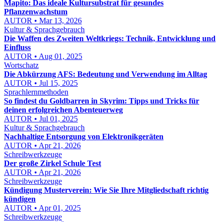
Mapito: Das ideale Kultursubstrat für gesundes
Pflanzenwachstum
AUTOR • Mar 13, 2026
Kultur & Sprachgebrauch
Die Waffen des Zweiten Weltkriegs: Technik, Entwicklung und
Einfluss
AUTOR • Aug 01, 2025
Wortschatz
Die Abkürzung AFS: Bedeutung und Verwendung im Alltag
AUTOR • Jul 15, 2025
Sprachlernmethoden
So findest du Goldbarren in Skyrim: Tipps und Tricks für
deinen erfolgreichen Abenteuerweg
AUTOR • Jul 01, 2025
Kultur & Sprachgebrauch
Nachhaltige Entsorgung von Elektronikgeräten
AUTOR • Apr 21, 2026
Schreibwerkzeuge
Der große Zirkel Schule Test
AUTOR • Apr 21, 2026
Schreibwerkzeuge
Kündigung Musterverein: Wie Sie Ihre Mitgliedschaft richtig
kündigen
AUTOR • Apr 01, 2025
Schreibwerkzeuge