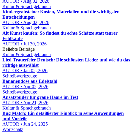
AUTOR • Aug 02, 2026
Kultur & Sprachgebrauch
Kindergrabsteine: Kosten, Materialien und die wichtigsten
Entscheidungen
AUTOR • Aug 02, 2026
Kultur & Sprachgebrauch
Alt Kunst kaufen: So findest du echte Schätze statt teurer
Fehlkäufe
AUTOR • Jul 30, 2026
Beliebte Beiträge
Kultur & Sprachgebrauch
Lied Trauerfeier Deutsch: Die schönsten Lieder und wie du das
richtige auswählst
AUTOR • Jan 02, 2026
Schreibwerkzeuge
Bananendose aus Edelstahl
AUTOR • Apr 02, 2026
Schreibwerkzeuge
Ansatzpuder für graue Haare im Test
AUTOR • Apr 21, 2026
Kultur & Sprachgebrauch
Bug Match: Ein detaillierter Einblick in seine Anwendungen
und Vorteile
AUTOR • Jun 24, 2025
Wortschatz