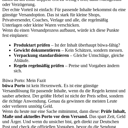
oder Verzögerung.
Der echte Vorteil ist einfach: Für passende Inhalte bekommst du eine
günstige Versandoption. Das ist stark für kleine Shops,
Privatversender, Coaches, Verlage und alle, die regelmäßig
Unterlagen oder kleine Waren verschicken.
Wenn du einen Versandprozess aufbaust, würde ich diese Punkte
fest einplanen:
Produktart prüfen
– Ist der Inhalt überhaupt büwa-fähig?
Gewicht dokumentieren
– Kein Schätzen, sondern messen.
Verpackung standardisieren
– Gleiche Umschläge, gleiche
Abläufe.
Regeln regelmäßig prüfen
– Preise und Vorgaben ändern
sich.
Büwa Porto: Mein Fazit
büwa Porto
ist kein Hexenwerk. Es ist eine günstige
Versandlösung für passende Inhalte, wenn du die Regeln kennst und
sauber arbeitest. Der größte Hebel ist nicht der Preis selbst, sondern
die richtige Anwendung. Genau da gewinnen die meisten Leute
oder verlieren unnötig Geld.
Wenn du heute nur eine Sache mitnimmst, dann diese:
Prüfe Inhalt,
Maße und aktuelles Porto vor dem Versand.
Das spart Zeit, Geld
und Ärger. Und wenn du unsicher bist, geh direkt zur Deutschen
Post und check die offiziellen Vorgaben, bevor du die Sendung