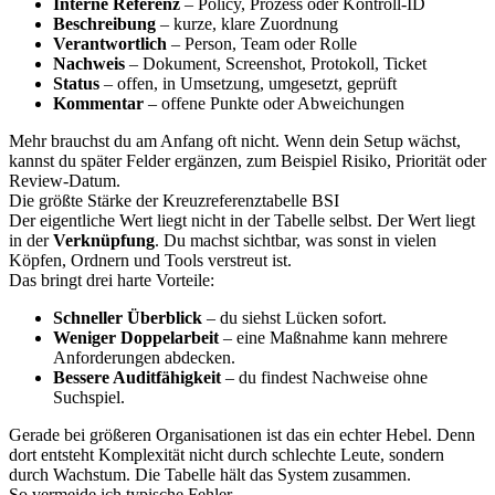
Interne Referenz
– Policy, Prozess oder Kontroll-ID
Beschreibung
– kurze, klare Zuordnung
Verantwortlich
– Person, Team oder Rolle
Nachweis
– Dokument, Screenshot, Protokoll, Ticket
Status
– offen, in Umsetzung, umgesetzt, geprüft
Kommentar
– offene Punkte oder Abweichungen
Mehr brauchst du am Anfang oft nicht. Wenn dein Setup wächst,
kannst du später Felder ergänzen, zum Beispiel Risiko, Priorität oder
Review-Datum.
Die größte Stärke der Kreuzreferenztabelle BSI
Der eigentliche Wert liegt nicht in der Tabelle selbst. Der Wert liegt
in der
Verknüpfung
. Du machst sichtbar, was sonst in vielen
Köpfen, Ordnern und Tools verstreut ist.
Das bringt drei harte Vorteile:
Schneller Überblick
– du siehst Lücken sofort.
Weniger Doppelarbeit
– eine Maßnahme kann mehrere
Anforderungen abdecken.
Bessere Auditfähigkeit
– du findest Nachweise ohne
Suchspiel.
Gerade bei größeren Organisationen ist das ein echter Hebel. Denn
dort entsteht Komplexität nicht durch schlechte Leute, sondern
durch Wachstum. Die Tabelle hält das System zusammen.
So vermeide ich typische Fehler