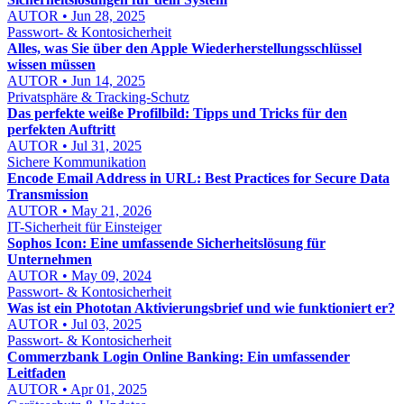
AUTOR • Jun 28, 2025
Passwort- & Kontosicherheit
Alles, was Sie über den Apple Wiederherstellungsschlüssel
wissen müssen
AUTOR • Jun 14, 2025
Privatsphäre & Tracking-Schutz
Das perfekte weiße Profilbild: Tipps und Tricks für den
perfekten Auftritt
AUTOR • Jul 31, 2025
Sichere Kommunikation
Encode Email Address in URL: Best Practices for Secure Data
Transmission
AUTOR • May 21, 2026
IT-Sicherheit für Einsteiger
Sophos Icon: Eine umfassende Sicherheitslösung für
Unternehmen
AUTOR • May 09, 2024
Passwort- & Kontosicherheit
Was ist ein Phototan Aktivierungsbrief und wie funktioniert er?
AUTOR • Jul 03, 2025
Passwort- & Kontosicherheit
Commerzbank Login Online Banking: Ein umfassender
Leitfaden
AUTOR • Apr 01, 2025