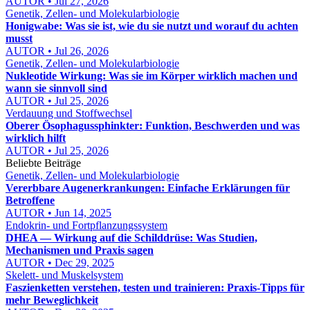
AUTOR • Jul 27, 2026
Genetik, Zellen- und Molekularbiologie
Honigwabe: Was sie ist, wie du sie nutzt und worauf du achten
musst
AUTOR • Jul 26, 2026
Genetik, Zellen- und Molekularbiologie
Nukleotide Wirkung: Was sie im Körper wirklich machen und
wann sie sinnvoll sind
AUTOR • Jul 25, 2026
Verdauung und Stoffwechsel
Oberer Ösophagussphinkter: Funktion, Beschwerden und was
wirklich hilft
AUTOR • Jul 25, 2026
Beliebte Beiträge
Genetik, Zellen- und Molekularbiologie
Vererbbare Augenerkrankungen: Einfache Erklärungen für
Betroffene
AUTOR • Jun 14, 2025
Endokrin- und Fortpflanzungssystem
DHEA — Wirkung auf die Schilddrüse: Was Studien,
Mechanismen und Praxis sagen
AUTOR • Dec 29, 2025
Skelett- und Muskelsystem
Faszienketten verstehen, testen und trainieren: Praxis‑Tipps für
mehr Beweglichkeit