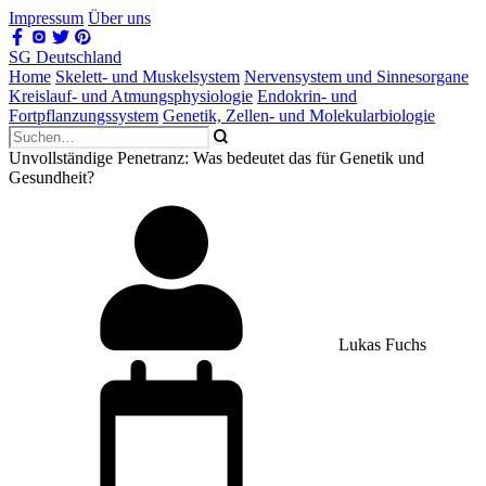
Impressum
Über uns
SG Deutschland
Home
Skelett- und Muskelsystem
Nervensystem und Sinnesorgane
Kreislauf- und Atmungsphysiologie
Endokrin- und
Fortpflanzungssystem
Genetik, Zellen- und Molekularbiologie
Unvollständige Penetranz: Was bedeutet das für Genetik und
Gesundheit?
Lukas Fuchs