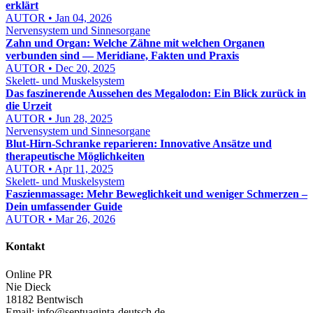
erklärt
AUTOR • Jan 04, 2026
Nervensystem und Sinnesorgane
Zahn und Organ: Welche Zähne mit welchen Organen
verbunden sind — Meridiane, Fakten und Praxis
AUTOR • Dec 20, 2025
Skelett- und Muskelsystem
Das faszinerende Aussehen des Megalodon: Ein Blick zurück in
die Urzeit
AUTOR • Jun 28, 2025
Nervensystem und Sinnesorgane
Blut-Hirn-Schranke reparieren: Innovative Ansätze und
therapeutische Möglichkeiten
AUTOR • Apr 11, 2025
Skelett- und Muskelsystem
Faszienmassage: Mehr Beweglichkeit und weniger Schmerzen –
Dein umfassender Guide
AUTOR • Mar 26, 2026
Kontakt
Online PR
Nie Dieck
18182 Bentwisch
Email:
info@septuaginta-deutsch.de