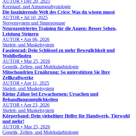
AUTOR • Dec 20, 2025
Kreislauf- und Atmungsphysiologie
Die faszinierende Welt des Crico: Was du wissen musst
AUTOR • Jul 10, 2025
Nervensystem und Sinnesorgane
Neurozentriertes Training für die Augen: Besser Sehen,
Leistung Steigern
AUTOR • Apr 06, 2026
Skelett- und Muskelsystem
Faszienrad: Dein Schlüssel zu mehr Beweglichkeit und
Wohlbefinden
AUTOR • Mar 25, 2026
Genetik, Zellen- und Molekularbiologie
Mitochondrien Ernährung: So unterstützen Sie Ihre
Zellkraftwerke
AUTOR • Apr 11, 2025
Skelett- und Muskelsystem
Kleine Zähne bei Erwachsenen: Ursachen und
Behandlungsmöglichkeiten
AUTOR • Apr 23, 2026
Skelett- und Muskelsystem
Körperband: Dein vielseitiger Helfer für Handwerk, Tierwohl
und mehr!
AUTOR • Mar 25, 2026
Genetik, Zellen- und Molekularbiologie