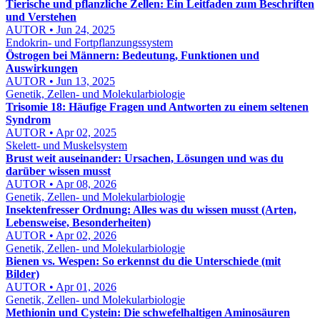
Tierische und pflanzliche Zellen: Ein Leitfaden zum Beschriften
und Verstehen
AUTOR • Jun 24, 2025
Endokrin- und Fortpflanzungssystem
Östrogen bei Männern: Bedeutung, Funktionen und
Auswirkungen
AUTOR • Jun 13, 2025
Genetik, Zellen- und Molekularbiologie
Trisomie 18: Häufige Fragen und Antworten zu einem seltenen
Syndrom
AUTOR • Apr 02, 2025
Skelett- und Muskelsystem
Brust weit auseinander: Ursachen, Lösungen und was du
darüber wissen musst
AUTOR • Apr 08, 2026
Genetik, Zellen- und Molekularbiologie
Insektenfresser Ordnung: Alles was du wissen musst (Arten,
Lebensweise, Besonderheiten)
AUTOR • Apr 02, 2026
Genetik, Zellen- und Molekularbiologie
Bienen vs. Wespen: So erkennst du die Unterschiede (mit
Bilder)
AUTOR • Apr 01, 2026
Genetik, Zellen- und Molekularbiologie
Methionin und Cystein: Die schwefelhaltigen Aminosäuren