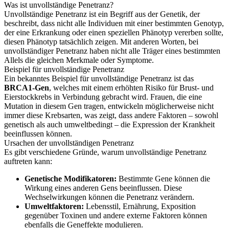
Was ist unvollständige Penetranz?
Unvollständige Penetranz ist ein Begriff aus der Genetik, der
beschreibt, dass nicht alle Individuen mit einer bestimmten Genotyp,
der eine Erkrankung oder einen speziellen Phänotyp vererben sollte,
diesen Phänotyp tatsächlich zeigen. Mit anderen Worten, bei
unvollständiger Penetranz haben nicht alle Träger eines bestimmten
Allels die gleichen Merkmale oder Symptome.
Beispiel für unvollständige Penetranz
Ein bekanntes Beispiel für unvollständige Penetranz ist das
BRCA1-Gen
, welches mit einem erhöhten Risiko für Brust- und
Eierstockkrebs in Verbindung gebracht wird. Frauen, die eine
Mutation in diesem Gen tragen, entwickeln möglicherweise nicht
immer diese Krebsarten, was zeigt, dass andere Faktoren – sowohl
genetisch als auch umweltbedingt – die Expression der Krankheit
beeinflussen können.
Ursachen der unvollständigen Penetranz
Es gibt verschiedene Gründe, warum unvollständige Penetranz
auftreten kann:
Genetische Modifikatoren:
Bestimmte Gene können die
Wirkung eines anderen Gens beeinflussen. Diese
Wechselwirkungen können die Penetranz verändern.
Umweltfaktoren:
Lebensstil, Ernährung, Exposition
gegenüber Toxinen und andere externe Faktoren können
ebenfalls die Geneffekte modulieren.