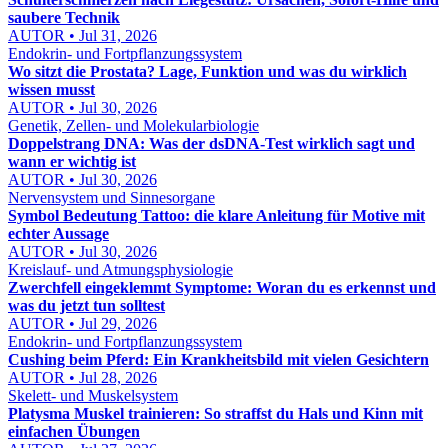
saubere Technik
AUTOR • Jul 31, 2026
Endokrin- und Fortpflanzungssystem
Wo sitzt die Prostata? Lage, Funktion und was du wirklich
wissen musst
AUTOR • Jul 30, 2026
Genetik, Zellen- und Molekularbiologie
Doppelstrang DNA: Was der dsDNA-Test wirklich sagt und
wann er wichtig ist
AUTOR • Jul 30, 2026
Nervensystem und Sinnesorgane
Symbol Bedeutung Tattoo: die klare Anleitung für Motive mit
echter Aussage
AUTOR • Jul 30, 2026
Kreislauf- und Atmungsphysiologie
Zwerchfell eingeklemmt Symptome: Woran du es erkennst und
was du jetzt tun solltest
AUTOR • Jul 29, 2026
Endokrin- und Fortpflanzungssystem
Cushing beim Pferd: Ein Krankheitsbild mit vielen Gesichtern
AUTOR • Jul 28, 2026
Skelett- und Muskelsystem
Platysma Muskel trainieren: So straffst du Hals und Kinn mit
einfachen Übungen