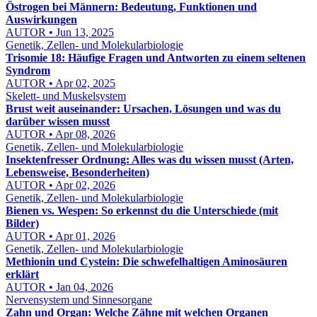
Östrogen bei Männern: Bedeutung, Funktionen und
Auswirkungen
AUTOR • Jun 13, 2025
Genetik, Zellen- und Molekularbiologie
Trisomie 18: Häufige Fragen und Antworten zu einem seltenen
Syndrom
AUTOR • Apr 02, 2025
Skelett- und Muskelsystem
Brust weit auseinander: Ursachen, Lösungen und was du
darüber wissen musst
AUTOR • Apr 08, 2026
Genetik, Zellen- und Molekularbiologie
Insektenfresser Ordnung: Alles was du wissen musst (Arten,
Lebensweise, Besonderheiten)
AUTOR • Apr 02, 2026
Genetik, Zellen- und Molekularbiologie
Bienen vs. Wespen: So erkennst du die Unterschiede (mit
Bilder)
AUTOR • Apr 01, 2026
Genetik, Zellen- und Molekularbiologie
Methionin und Cystein: Die schwefelhaltigen Aminosäuren
erklärt
AUTOR • Jan 04, 2026
Nervensystem und Sinnesorgane
Zahn und Organ: Welche Zähne mit welchen Organen