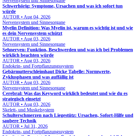
Nervensystem und Sinnesorgane
Schwerhörig: Symptome, Ursachen und was ich sofort tun
würde
AUTOR • Aug 04, 2026
Nervensystem und Sinnesorgane
Myelin Definition: Was Myelin ist, warum es wichtig ist und wie
es dein Nervensystem schützt
AUTOR • Aug 03, 2026
Nervensystem und Sinnesorgane
Sehnerven: Funktion, Beschwerden und was ich bei Problemen
wirklich beachten würde
AUTOR • Aug 03, 2026
Endokrin- und Fortpflanzungssystem
Gebärmutterschleimhaut Dicke Tabelle: Normwerte,
Zyklusphasen und was auffällig ist
AUTOR • Aug 03, 2026
Nervensystem und Sinnesorgane
Cerebral: Was das Keyword wirklich bedeutet und wie du es
strategisch einsetzt
AUTOR • Aug 03, 2026
Skelett- und Muskelsystem
Schulterschmerzen nach Liegestütz: Ursachen, Sofort-Hilfe und
saubere Technik
AUTOR • Jul 31, 2026
Endokrin- und Fortpflanzungssystem