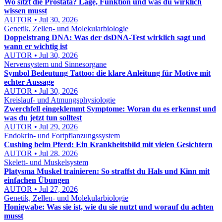
Wo sitzt die Prostata? Lage, Funktion und was du wirklich
wissen musst
AUTOR • Jul 30, 2026
Genetik, Zellen- und Molekularbiologie
Doppelstrang DNA: Was der dsDNA-Test wirklich sagt und
wann er wichtig ist
AUTOR • Jul 30, 2026
Nervensystem und Sinnesorgane
Symbol Bedeutung Tattoo: die klare Anleitung für Motive mit
echter Aussage
AUTOR • Jul 30, 2026
Kreislauf- und Atmungsphysiologie
Zwerchfell eingeklemmt Symptome: Woran du es erkennst und
was du jetzt tun solltest
AUTOR • Jul 29, 2026
Endokrin- und Fortpflanzungssystem
Cushing beim Pferd: Ein Krankheitsbild mit vielen Gesichtern
AUTOR • Jul 28, 2026
Skelett- und Muskelsystem
Platysma Muskel trainieren: So straffst du Hals und Kinn mit
einfachen Übungen
AUTOR • Jul 27, 2026
Genetik, Zellen- und Molekularbiologie
Honigwabe: Was sie ist, wie du sie nutzt und worauf du achten
musst