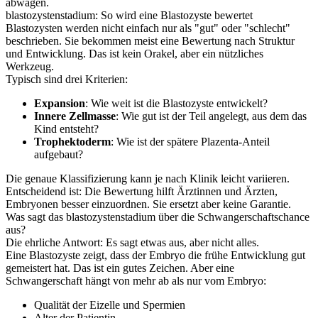
abwägen.
blastozystenstadium: So wird eine Blastozyste bewertet
Blastozysten werden nicht einfach nur als "gut" oder "schlecht"
beschrieben. Sie bekommen meist eine Bewertung nach Struktur
und Entwicklung. Das ist kein Orakel, aber ein nützliches
Werkzeug.
Typisch sind drei Kriterien:
Expansion
: Wie weit ist die Blastozyste entwickelt?
Innere Zellmasse
: Wie gut ist der Teil angelegt, aus dem das
Kind entsteht?
Trophektoderm
: Wie ist der spätere Plazenta-Anteil
aufgebaut?
Die genaue Klassifizierung kann je nach Klinik leicht variieren.
Entscheidend ist: Die Bewertung hilft Ärztinnen und Ärzten,
Embryonen besser einzuordnen. Sie ersetzt aber keine Garantie.
Was sagt das blastozystenstadium über die Schwangerschaftschance
aus?
Die ehrliche Antwort: Es sagt etwas aus, aber nicht alles.
Eine Blastozyste zeigt, dass der Embryo die frühe Entwicklung gut
gemeistert hat. Das ist ein gutes Zeichen. Aber eine
Schwangerschaft hängt von mehr ab als nur vom Embryo:
Qualität der Eizelle und Spermien
Alter der Patientin