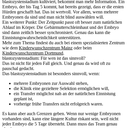
blastozystenstadium kultiviert, bekommt man mehr Information. Ein
Embryo, der bis Tag 5 kommt, hat bereits gezeigt, dass er die ersten
Hürden geschafft hat. Das ist wertvoll. Vor allem, wenn mehrere
Embryonen da sind und man nicht blind auswählen will.
Ein weiterer Punkt: Der Zeitpunkt passt oft besser zum natürlichen
Ablauf im Körper. Die Gebärmutterschleimhaut und der Embryo
sind dann zeitlich besser synchronisiert. Genau das kann die
Einnistungswahrscheinlichkeit unterstützen.
Mehr zum Thema findest du auch bei einem spezialisierten Zentrum
wie dem
Kinderwunschzentrum Mainz
oder beim
Kinderwunschzentrum Dortmund
.
blastozystenstadium: Für wen ist das sinnvoll?
Das ist nicht für jeden Fall gleich. Und genau da wird oft zu
pauschal gedacht.
Das blastozystenstadium ist besonders sinnvoll, wenn:
mehrere Embryonen zur Auswahl stehen,
die Klinik eine gezieltere Selektion ermöglichen will,
ein Transfer möglichst nah an der natürlichen Einnistung
geplant ist,
vorherige frühe Transfers nicht erfolgreich waren.
Es kann aber auch Grenzen geben. Wenn nur wenige Embryonen
vorhanden sind, kann eine längere Kultur riskant sein, weil nicht
jeder Embryo die 5 Tage übersteht. Dann muss das Team genau