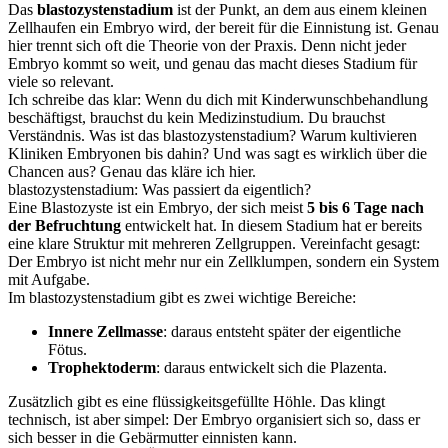
Das
blastozystenstadium
ist der Punkt, an dem aus einem kleinen
Zellhaufen ein Embryo wird, der bereit für die Einnistung ist. Genau
hier trennt sich oft die Theorie von der Praxis. Denn nicht jeder
Embryo kommt so weit, und genau das macht dieses Stadium für
viele so relevant.
Ich schreibe das klar: Wenn du dich mit Kinderwunschbehandlung
beschäftigst, brauchst du kein Medizinstudium. Du brauchst
Verständnis. Was ist das blastozystenstadium? Warum kultivieren
Kliniken Embryonen bis dahin? Und was sagt es wirklich über die
Chancen aus? Genau das kläre ich hier.
blastozystenstadium: Was passiert da eigentlich?
Eine Blastozyste ist ein Embryo, der sich meist
5 bis 6 Tage nach
der Befruchtung
entwickelt hat. In diesem Stadium hat er bereits
eine klare Struktur mit mehreren Zellgruppen. Vereinfacht gesagt:
Der Embryo ist nicht mehr nur ein Zellklumpen, sondern ein System
mit Aufgabe.
Im blastozystenstadium gibt es zwei wichtige Bereiche:
Innere Zellmasse
: daraus entsteht später der eigentliche
Fötus.
Trophektoderm
: daraus entwickelt sich die Plazenta.
Zusätzlich gibt es eine flüssigkeitsgefüllte Höhle. Das klingt
technisch, ist aber simpel: Der Embryo organisiert sich so, dass er
sich besser in die Gebärmutter einnisten kann.