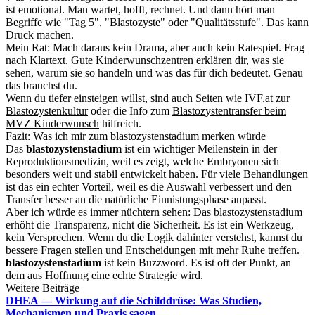
ist emotional. Man wartet, hofft, rechnet. Und dann hört man
Begriffe wie "Tag 5", "Blastozyste" oder "Qualitätsstufe". Das kann
Druck machen.
Mein Rat: Mach daraus kein Drama, aber auch kein Ratespiel. Frag
nach Klartext. Gute Kinderwunschzentren erklären dir, was sie
sehen, warum sie so handeln und was das für dich bedeutet. Genau
das brauchst du.
Wenn du tiefer einsteigen willst, sind auch Seiten wie
IVF.at zur
Blastozystenkultur
oder die Info zum
Blastozystentransfer beim
MVZ Kinderwunsch
hilfreich.
Fazit: Was ich mir zum blastozystenstadium merken würde
Das
blastozystenstadium
ist ein wichtiger Meilenstein in der
Reproduktionsmedizin, weil es zeigt, welche Embryonen sich
besonders weit und stabil entwickelt haben. Für viele Behandlungen
ist das ein echter Vorteil, weil es die Auswahl verbessert und den
Transfer besser an die natürliche Einnistungsphase anpasst.
Aber ich würde es immer nüchtern sehen: Das blastozystenstadium
erhöht die Transparenz, nicht die Sicherheit. Es ist ein Werkzeug,
kein Versprechen. Wenn du die Logik dahinter verstehst, kannst du
bessere Fragen stellen und Entscheidungen mit mehr Ruhe treffen.
blastozystenstadium
ist kein Buzzword. Es ist oft der Punkt, an
dem aus Hoffnung eine echte Strategie wird.
Weitere Beiträge
DHEA — Wirkung auf die Schilddrüse: Was Studien,
Mechanismen und Praxis sagen