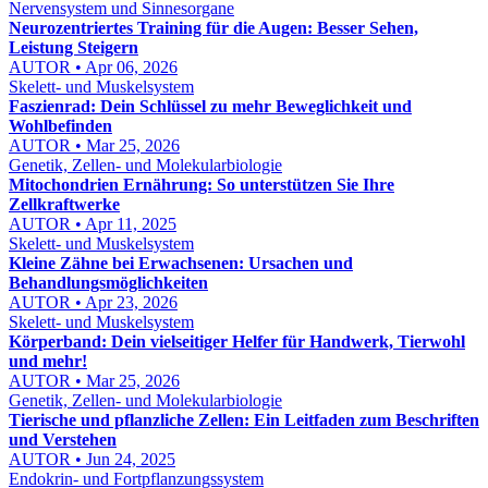
Nervensystem und Sinnesorgane
Neurozentriertes Training für die Augen: Besser Sehen,
Leistung Steigern
AUTOR • Apr 06, 2026
Skelett- und Muskelsystem
Faszienrad: Dein Schlüssel zu mehr Beweglichkeit und
Wohlbefinden
AUTOR • Mar 25, 2026
Genetik, Zellen- und Molekularbiologie
Mitochondrien Ernährung: So unterstützen Sie Ihre
Zellkraftwerke
AUTOR • Apr 11, 2025
Skelett- und Muskelsystem
Kleine Zähne bei Erwachsenen: Ursachen und
Behandlungsmöglichkeiten
AUTOR • Apr 23, 2026
Skelett- und Muskelsystem
Körperband: Dein vielseitiger Helfer für Handwerk, Tierwohl
und mehr!
AUTOR • Mar 25, 2026
Genetik, Zellen- und Molekularbiologie
Tierische und pflanzliche Zellen: Ein Leitfaden zum Beschriften
und Verstehen
AUTOR • Jun 24, 2025
Endokrin- und Fortpflanzungssystem