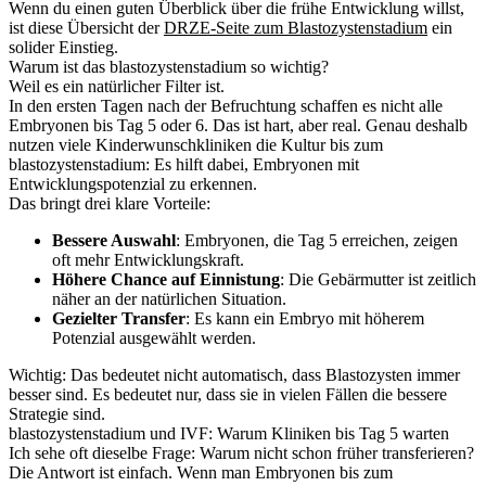
Wenn du einen guten Überblick über die frühe Entwicklung willst,
ist diese Übersicht der
DRZE-Seite zum Blastozystenstadium
ein
solider Einstieg.
Warum ist das blastozystenstadium so wichtig?
Weil es ein natürlicher Filter ist.
In den ersten Tagen nach der Befruchtung schaffen es nicht alle
Embryonen bis Tag 5 oder 6. Das ist hart, aber real. Genau deshalb
nutzen viele Kinderwunschkliniken die Kultur bis zum
blastozystenstadium: Es hilft dabei, Embryonen mit
Entwicklungspotenzial zu erkennen.
Das bringt drei klare Vorteile:
Bessere Auswahl
: Embryonen, die Tag 5 erreichen, zeigen
oft mehr Entwicklungskraft.
Höhere Chance auf Einnistung
: Die Gebärmutter ist zeitlich
näher an der natürlichen Situation.
Gezielter Transfer
: Es kann ein Embryo mit höherem
Potenzial ausgewählt werden.
Wichtig: Das bedeutet nicht automatisch, dass Blastozysten immer
besser sind. Es bedeutet nur, dass sie in vielen Fällen die bessere
Strategie sind.
blastozystenstadium und IVF: Warum Kliniken bis Tag 5 warten
Ich sehe oft dieselbe Frage: Warum nicht schon früher transferieren?
Die Antwort ist einfach. Wenn man Embryonen bis zum