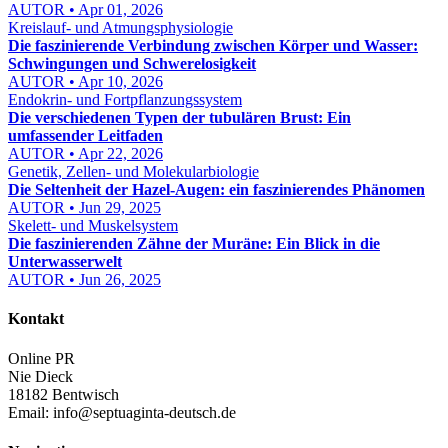
AUTOR • Apr 01, 2026
Kreislauf- und Atmungsphysiologie
Die faszinierende Verbindung zwischen Körper und Wasser:
Schwingungen und Schwerelosigkeit
AUTOR • Apr 10, 2026
Endokrin- und Fortpflanzungssystem
Die verschiedenen Typen der tubulären Brust: Ein
umfassender Leitfaden
AUTOR • Apr 22, 2026
Genetik, Zellen- und Molekularbiologie
Die Seltenheit der Hazel-Augen: ein faszinierendes Phänomen
AUTOR • Jun 29, 2025
Skelett- und Muskelsystem
Die faszinierenden Zähne der Muräne: Ein Blick in die
Unterwasserwelt
AUTOR • Jun 26, 2025
Kontakt
Online PR
Nie Dieck
18182 Bentwisch
Email:
info@septuaginta-deutsch.de