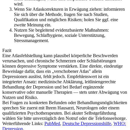
wird.
Wenn Sie Atlaskorrekturen in Erwägung ziehen: informieren
Sie sich über die Methode, fragen Sie nach Studien,
Qualifikation und möglichen Risiken; holen Sie ggf. eine
zweite Meinung ein.
Nutzen Sie begleitend evidenzbasierte Maßnahmen:
Bewegung, Schlafhygiene, soziale Unterstützung,
Stressmanagement.
Fazit
Eine Atlasfehlstellung kann plausibel körperliche Beschwerden
verursachen, und chronische Schmerzen oder Schlafstörungen
können depressive Symptome verstärken. Eine direkte, eindeutige
Beweislage dafür, dass ein „verschobener Atlas" allein
Depressionen auslöst, fehlt jedoch. Empfehlenswert ist ein
integrierter Ansatz: medizinische Abklärung, leitliniengerechte
Behandlung der Depression und bei Bedarf ergänzende
konservative oder manuelle Therapien — stets unter Abwägung von
Nutzen und Risiko.
Bei Fragen zu konkreten Befunden oder Behandlungsmöglichkeiten
sprechen Sie zuerst mit Ihrem Hausarzt, Neurologen oder einem
qualifizierten Psychotherapeuten. Bei akuter Selbstgefährdung
wählen Sie bitte unverzüglich den Notruf oder die Telefonseelsorge.
Weiterführende Links:
PubMed
,
Deutsche Depressionshilfe
,
WHO:
Depression
.