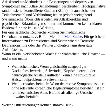
Atlaskorrektur‑Methoden), die Besserungen bei depressiven
Symptomen nach Atlas‑Behandlungen beschreiben. Hochqualitative
randomisierte, kontrollierte Studien (RCTs) mit ausreichender
Teilnehmerzahl und Verblindung fehlen jedoch weitgehend.
Systematische Übersichtsarbeiten zur Atlaskorrektur und
psychischen Erkrankungen sind rar und kommen zu keiner klaren
Evidenz für eine kausale Wirkung.
Für eine sachliche Recherche können Sie medizinische
Datenbanken nutzen, z. B. PubMed:
PubMed-Suche
. Für gesicherte
Informationen zu Depressionen sind Seiten wie die Deutsche
Depressionshilfe oder die Weltgesundheitsorganisation gute
Anlaufstellen.
Wann ist ein „verschobener Atlas“ eine wahrscheinliche Ursache —
und wann nicht?
Wahrscheinlicher: Wenn gleichzeitig ausgeprägte
Nackenbeschwerden, Schwindel, Kopfschmerzen oder
neurologische Ausfälle auftreten, kann eine strukturelle
Halswirbelproblematik relevant sein.
Weniger wahrscheinlich: Wenn depressive Symptome isoliert
ohne relevante körperliche Begleitsymptome bestehen, ist ein
rein mechanischer Atlas‑Befund als alleinige Ursache
unwahrscheinlich.
Welche Untersuchungen können sinnvoll sein?