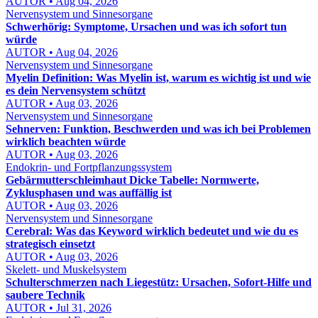
AUTOR • Aug 04, 2026
Nervensystem und Sinnesorgane
Schwerhörig: Symptome, Ursachen und was ich sofort tun
würde
AUTOR • Aug 04, 2026
Nervensystem und Sinnesorgane
Myelin Definition: Was Myelin ist, warum es wichtig ist und wie
es dein Nervensystem schützt
AUTOR • Aug 03, 2026
Nervensystem und Sinnesorgane
Sehnerven: Funktion, Beschwerden und was ich bei Problemen
wirklich beachten würde
AUTOR • Aug 03, 2026
Endokrin- und Fortpflanzungssystem
Gebärmutterschleimhaut Dicke Tabelle: Normwerte,
Zyklusphasen und was auffällig ist
AUTOR • Aug 03, 2026
Nervensystem und Sinnesorgane
Cerebral: Was das Keyword wirklich bedeutet und wie du es
strategisch einsetzt
AUTOR • Aug 03, 2026
Skelett- und Muskelsystem
Schulterschmerzen nach Liegestütz: Ursachen, Sofort-Hilfe und
saubere Technik
AUTOR • Jul 31, 2026