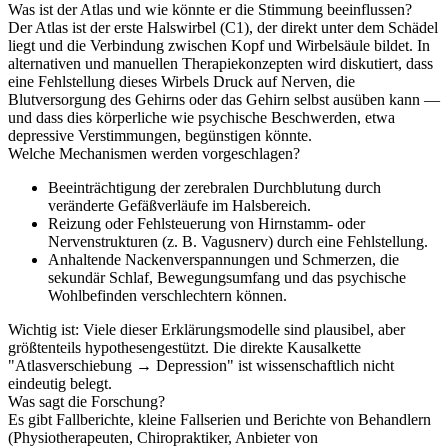
Was ist der Atlas und wie könnte er die Stimmung beeinflussen?
Der Atlas ist der erste Halswirbel (C1), der direkt unter dem Schädel
liegt und die Verbindung zwischen Kopf und Wirbelsäule bildet. In
alternativen und manuellen Therapiekonzepten wird diskutiert, dass
eine Fehlstellung dieses Wirbels Druck auf Nerven, die
Blutversorgung des Gehirns oder das Gehirn selbst ausüben kann —
und dass dies körperliche wie psychische Beschwerden, etwa
depressive Verstimmungen, begünstigen könnte.
Welche Mechanismen werden vorgeschlagen?
Beeinträchtigung der zerebralen Durchblutung durch
veränderte Gefäßverläufe im Halsbereich.
Reizung oder Fehlsteuerung von Hirnstamm- oder
Nervenstrukturen (z. B. Vagusnerv) durch eine Fehlstellung.
Anhaltende Nackenverspannungen und Schmerzen, die
sekundär Schlaf, Bewegungsumfang und das psychische
Wohlbefinden verschlechtern können.
Wichtig ist: Viele dieser Erklärungsmodelle sind plausibel, aber
größtenteils hypothesengestützt. Die direkte Kausalkette
"Atlasverschiebung → Depression" ist wissenschaftlich nicht
eindeutig belegt.
Was sagt die Forschung?
Es gibt Fallberichte, kleine Fallserien und Berichte von Behandlern
(Physiotherapeuten, Chiropraktiker, Anbieter von