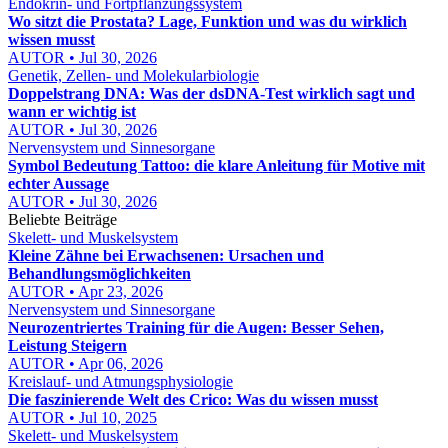
Endokrin- und Fortpflanzungssystem
Wo sitzt die Prostata? Lage, Funktion und was du wirklich
wissen musst
AUTOR • Jul 30, 2026
Genetik, Zellen- und Molekularbiologie
Doppelstrang DNA: Was der dsDNA-Test wirklich sagt und
wann er wichtig ist
AUTOR • Jul 30, 2026
Nervensystem und Sinnesorgane
Symbol Bedeutung Tattoo: die klare Anleitung für Motive mit
echter Aussage
AUTOR • Jul 30, 2026
Beliebte Beiträge
Skelett- und Muskelsystem
Kleine Zähne bei Erwachsenen: Ursachen und
Behandlungsmöglichkeiten
AUTOR • Apr 23, 2026
Nervensystem und Sinnesorgane
Neurozentriertes Training für die Augen: Besser Sehen,
Leistung Steigern
AUTOR • Apr 06, 2026
Kreislauf- und Atmungsphysiologie
Die faszinierende Welt des Crico: Was du wissen musst
AUTOR • Jul 10, 2025
Skelett- und Muskelsystem