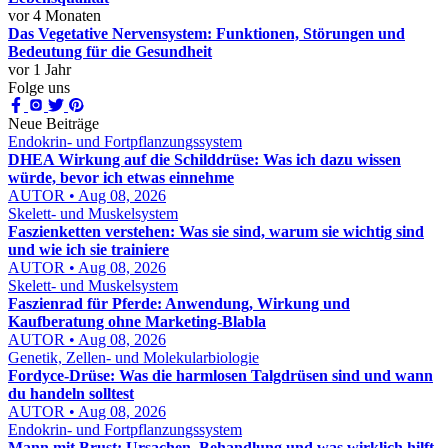
vor 4 Monaten
Das Vegetative Nervensystem: Funktionen, Störungen und
Bedeutung für die Gesundheit
vor 1 Jahr
Folge uns
Neue Beiträge
Endokrin- und Fortpflanzungssystem
DHEA Wirkung auf die Schilddrüse: Was ich dazu wissen
würde, bevor ich etwas einnehme
AUTOR • Aug 08, 2026
Skelett- und Muskelsystem
Faszienketten verstehen: Was sie sind, warum sie wichtig sind
und wie ich sie trainiere
AUTOR • Aug 08, 2026
Skelett- und Muskelsystem
Faszienrad für Pferde: Anwendung, Wirkung und
Kaufberatung ohne Marketing-Blabla
AUTOR • Aug 08, 2026
Genetik, Zellen- und Molekularbiologie
Fordyce-Drüse: Was die harmlosen Talgdrüsen sind und wann
du handeln solltest
AUTOR • Aug 08, 2026
Endokrin- und Fortpflanzungssystem
Mann mit Brust: Ursachen, Behandlung und was wirklich hilft