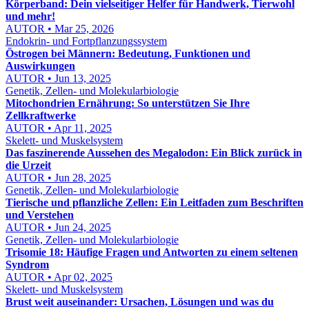
Körperband: Dein vielseitiger Helfer für Handwerk, Tierwohl
und mehr!
AUTOR • Mar 25, 2026
Endokrin- und Fortpflanzungssystem
Östrogen bei Männern: Bedeutung, Funktionen und
Auswirkungen
AUTOR • Jun 13, 2025
Genetik, Zellen- und Molekularbiologie
Mitochondrien Ernährung: So unterstützen Sie Ihre
Zellkraftwerke
AUTOR • Apr 11, 2025
Skelett- und Muskelsystem
Das faszinerende Aussehen des Megalodon: Ein Blick zurück in
die Urzeit
AUTOR • Jun 28, 2025
Genetik, Zellen- und Molekularbiologie
Tierische und pflanzliche Zellen: Ein Leitfaden zum Beschriften
und Verstehen
AUTOR • Jun 24, 2025
Genetik, Zellen- und Molekularbiologie
Trisomie 18: Häufige Fragen und Antworten zu einem seltenen
Syndrom
AUTOR • Apr 02, 2025
Skelett- und Muskelsystem
Brust weit auseinander: Ursachen, Lösungen und was du