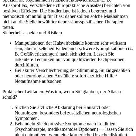
Atlasprofilax, verschiedene chiropraktische Ansätze) berichten von
positiven Effekten. Die Studienlage ist jedoch begrenzt und
methodisch oft anfällig für Bias; daher sollten solche Maßnahmen
nicht an die Stelle bewährter depressionsspezifischer Therapien
treten.
Sicherheitsaspekte und Risiken
Manipulationen der Halswirbelsäule können sehr wirksam
sein, aber in seltenen Fällen auch schwere Komplikationen (z.
B. Gefäßverletzungen) nach sich ziehen. Lassen Sie
riskantere Techniken nur von qualifizierten Fachpersonen
durchführen.
Bei akuter Verschlechterung der Stimmung, Suizidgedanken
oder neurologischen Ausfällen: sofort ärztliche Hilfe /
Notaufnahme aufsuchen.
Praktischer Leitfaden: Was tun, wenn Sie glauben, der Atlas sei
schuld?
Suchen Sie ärztliche Abklärung bei Hausarzt oder
Neurologen, besonders bei zusätzlichen neurologischen
Symptomen.
Behandeln Sie depressive Symptome nach Leitlinien
(Psychotherapie, medikamentöse Optionen) — lassen Sie sich
nicht entmutigen, wenn eine körperliche Ursache diskutiert