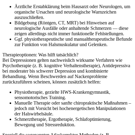
Ärztliche Erstabklärung beim Hausarzt oder Neurologen, um
organische Ursachen und neurologische Warnzeichen
auszuschließen.
Bildgebung (Röntgen, CT, MRT) bei Hinweisen auf
neurologische Ausfälle oder anhaltende Schmerzen — diese
zeigen allerdings nicht immer funktionelle Fehlstellungen.
Ggf. physiotherapeutische und manualtherapeutische Befunde
zur Funktion von Halsmuskulatur und Gelenken.
Therapieoptionen: Was hilft tatsächlich?
Bei Depressionen gelten nachweislich wirksame Verfahren wie
Psychotherapie (z. B. kognitive Verhaltenstherapie), Antidepressiva
bei moderater bis schwerer Depression und kombinierte
Behandlung. Wenn Beschwerden auf Nackenprobleme
zurückzuführen scheinen, können zusätzlich helfen:
Physiotherapie, gezielte HWS‑Krankengymnastik,
sensomotorisches Training.
Manuelle Therapie oder sanfte chiropraktische Maßnahmen –
jedoch mit Vorsicht bei hochenergetischen Manipulationen
der Halswirbelsäule.
Schmerztherapie, Ergotherapie, Schlafoptimierung,
Bewegung und Stressreduktion.
Speziell die sogenannten Atlaskorrektur‑Methoden (z. B.