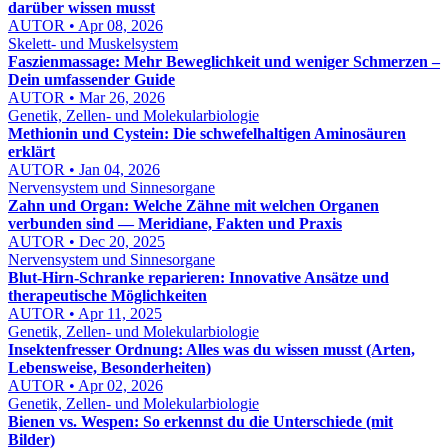
darüber wissen musst
AUTOR • Apr 08, 2026
Skelett- und Muskelsystem
Faszienmassage: Mehr Beweglichkeit und weniger Schmerzen –
Dein umfassender Guide
AUTOR • Mar 26, 2026
Genetik, Zellen- und Molekularbiologie
Methionin und Cystein: Die schwefelhaltigen Aminosäuren
erklärt
AUTOR • Jan 04, 2026
Nervensystem und Sinnesorgane
Zahn und Organ: Welche Zähne mit welchen Organen
verbunden sind — Meridiane, Fakten und Praxis
AUTOR • Dec 20, 2025
Nervensystem und Sinnesorgane
Blut-Hirn-Schranke reparieren: Innovative Ansätze und
therapeutische Möglichkeiten
AUTOR • Apr 11, 2025
Genetik, Zellen- und Molekularbiologie
Insektenfresser Ordnung: Alles was du wissen musst (Arten,
Lebensweise, Besonderheiten)
AUTOR • Apr 02, 2026
Genetik, Zellen- und Molekularbiologie
Bienen vs. Wespen: So erkennst du die Unterschiede (mit
Bilder)